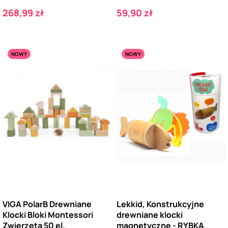
Cena
Cena
268,99 zł
59,90 zł
NOWY
NOWY
VIGA PolarB Drewniane
Lekkid, Konstrukcyjne
Klocki Bloki Montessori
drewniane klocki
Zwierzęta 50 el.
magnetyczne - RYBKA