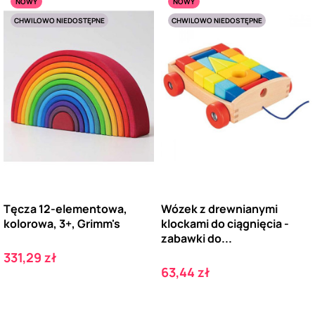
NOWY
NOWY
CHWILOWO NIEDOSTĘPNE
CHWILOWO NIEDOSTĘPNE
Tęcza 12-elementowa,
Wózek z drewnianymi
kolorowa, 3+, Grimm's
klockami do ciągnięcia -
zabawki do...
Cena
331,29 zł
Cena
63,44 zł