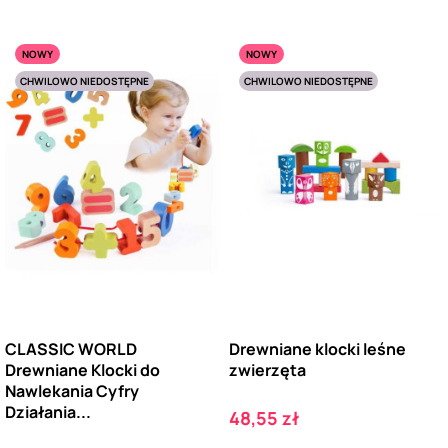
NOWY
NOWY
CHWILOWO NIEDOSTĘPNE
CHWILOWO NIEDOSTĘPNE
CLASSIC WORLD
Drewniane klocki leśne
Drewniane Klocki do
zwierzęta
Nawlekania Cyfry
Działania...
Cena
48,55 zł