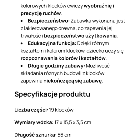
kolorowych klocków ćwiczy
wyobraźnię i
precyzję ruchów
.
Bezpieczeństwo:
Zabawka wykonana jest
z lakierowanego drewna, co zapewnia jej
trwałość i
bezpieczeństwo użytkowania
.
Edukacyjna funkcja:
Dzięki różnym
kształtom i kolorom klocków, dziecko uczy się
rozpoznawania kolorów i kształtów
.
Długie godziny zabawy:
Możliwość
składania różnych budowli z klocków
zapewnia
niekończącą się zabawę
.
Specyfikacje produktu
Liczba części:
19 klocków
Wymiary wózka:
17 x 15,5 x 3,5 cm
Długość sznurka:
56 cm