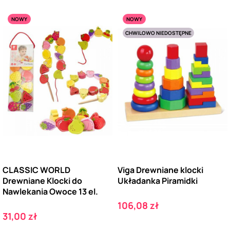
NOWY
NOWY
CHWILOWO NIEDOSTĘPNE
CLASSIC WORLD
Viga Drewniane klocki
Drewniane Klocki do
Układanka Piramidki
Nawlekania Owoce 13 el.
Cena
106,08 zł
Cena
31,00 zł