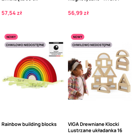
Cena
Cena
57,54 zł
56,99 zł
NOWY
NOWY
CHWILOWO NIEDOSTĘPNE
CHWILOWO NIEDOSTĘPNE
Rainbow building blocks
VIGA Drewniane Klocki
Lustrzane układanka 16