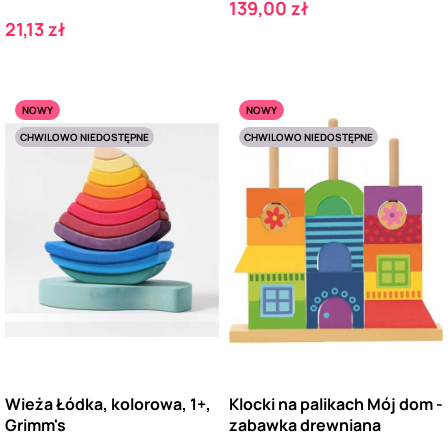
Cena
139,00 zł
Cena
21,13 zł
NOWY
NOWY
CHWILOWO NIEDOSTĘPNE
CHWILOWO NIEDOSTĘPNE
Wieża Łódka, kolorowa, 1+,
Klocki na palikach Mój dom -
Grimm's
zabawka drewniana