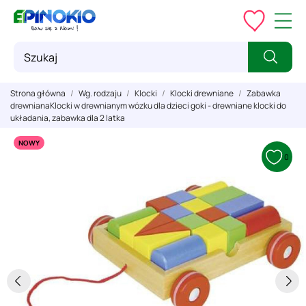
Strona główna
Wg. rodzaju
Klocki
Klocki drewniane
Zabawka
drewnianaKlocki w drewnianym wózku dla dzieci goki - drewniane klocki do
układania, zabawka dla 2 latka
NOWY
0