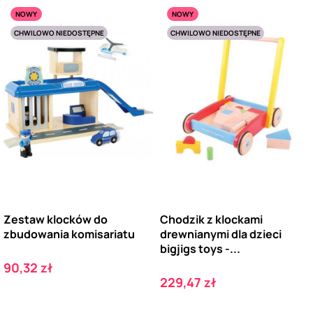
NOWY
NOWY
CHWILOWO NIEDOSTĘPNE
CHWILOWO NIEDOSTĘPNE
Zestaw klocków do
Chodzik z klockami
zbudowania komisariatu
drewnianymi dla dzieci
bigjigs toys -...
Cena
90,32 zł
Cena
229,47 zł