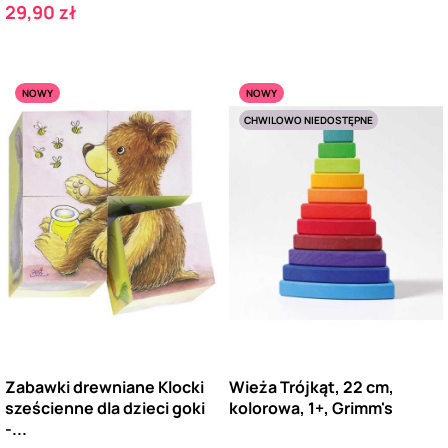
Cena
29,90 zł
NOWY
NOWY
CHWILOWO NIEDOSTĘPNE
Zabawki drewniane Klocki
Wieża Trójkąt, 22 cm,
sześcienne dla dzieci goki
kolorowa, 1+, Grimm's
-...