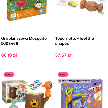
Gra planszowa Mosquito
Touch lotto - feel the
DJ08469
shapes
Cena
Cena
86,10 zł
57,67 zł
NOWY
NOWY
CHWILOWO NIEDOSTĘPNE