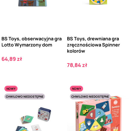
BS Toys, obserwacyjna gra
BS Toys, drewniana gra
Lotto Wymarzony dom
zręcznościowa Spinner
kolorów
Cena
64,89 zł
Cena
78,84 zł
NOWY
NOWY
CHWILOWO NIEDOSTĘPNE
CHWILOWO NIEDOSTĘPNE