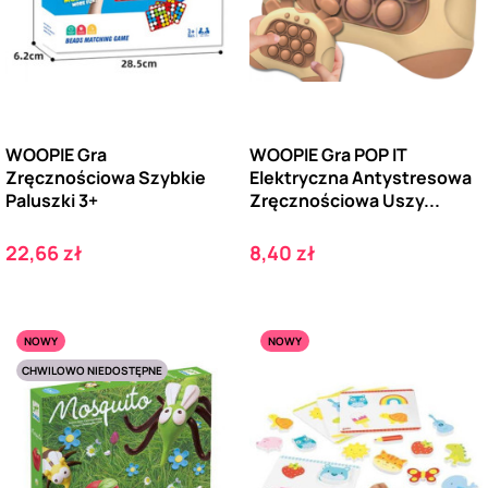
WOOPIE Gra
WOOPIE Gra POP IT
Zręcznościowa Szybkie
Elektryczna Antystresowa
Paluszki 3+
Zręcznościowa Uszy...
Cena
Cena
22,66 zł
8,40 zł
NOWY
NOWY
CHWILOWO NIEDOSTĘPNE