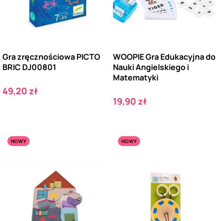
Gra zręcznościowa PICTO
WOOPIE Gra Edukacyjna do
BRIC DJ00801
Nauki Angielskiego i
Matematyki
Cena
49,20 zł
Cena
19,90 zł
NOWY
NOWY