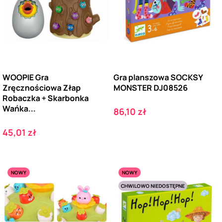
WOOPIE Gra
Gra planszowa SOCKSY
Zręcznościowa Złap
MONSTER DJ08526
Robaczka + Skarbonka
Wańka...
Cena
86,10 zł
Cena
45,01 zł
NOWY
NOWY
CHWILOWO NIEDOSTĘPNE