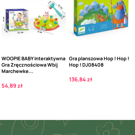
WOOPIE BABY Interaktywna
Gra planszowa Hop ! Hop !
Gra Zręcznościowa Wbij
Hop ! DJ08408
Marchewke...
Cena
136,84 zł
Cena
54,89 zł