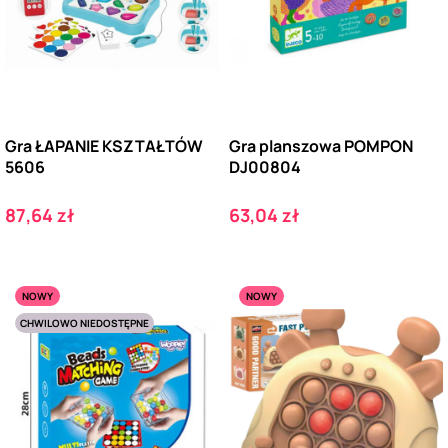
Gra ŁAPANIE KSZTAŁTÓW
Gra planszowa POMPON
5606
DJ00804
Cena
Cena
87,64 zł
63,04 zł
NOWY
NOWY
CHWILOWO NIEDOSTĘPNE