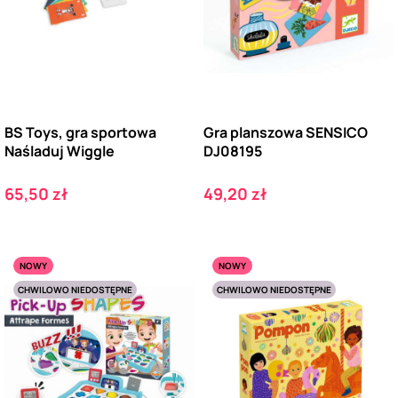
BS Toys, gra sportowa
Gra planszowa SENSICO
Naśladuj Wiggle
DJ08195
Cena
Cena
65,50 zł
49,20 zł
NOWY
NOWY
CHWILOWO NIEDOSTĘPNE
CHWILOWO NIEDOSTĘPNE