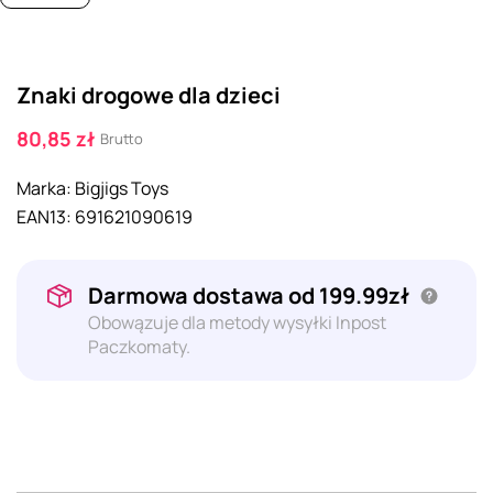
Znaki drogowe dla dzieci
80,85 zł
Brutto
Marka:
Bigjigs Toys
EAN13:
691621090619
Darmowa dostawa od 199.99zł
Obowązuje dla metody wysyłki Inpost
Paczkomaty.