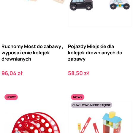
Ruchomy Most do zabawy ,
Pojazdy Miejskie dla
wyposażenie kolejek
kolejek drewnianych do
drewnianych
zabawy
Cena
Cena
96,04 zł
58,50 zł
NOWY
NOWY
CHWILOWO NIEDOSTĘPNE