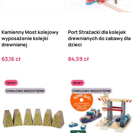
Kamienny Most kolejowy
Port Strażacki dla kolejek
wyposażenie kolejki
drewnianych do zabawy dla
drewnianej
dzieci
Cena
Cena
63,16 zł
84,59 zł
NOWY
NOWY
CHWILOWO NIEDOSTĘPNE
CHWILOWO NIEDOSTĘPNE