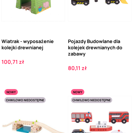
Wiatrak - wyposażenie
Pojazdy Budowlane dla
kolejki drewnianej
kolejek drewnianych do
zabawy
Cena
100,71 zł
Cena
80,11 zł
NOWY
NOWY
CHWILOWO NIEDOSTĘPNE
CHWILOWO NIEDOSTĘPNE