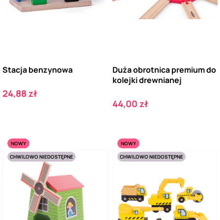
Stacja benzynowa
Duża obrotnica premium do
kolejki drewnianej
Cena
24,88 zł
Cena
44,00 zł
NOWY
NOWY
CHWILOWO NIEDOSTĘPNE
CHWILOWO NIEDOSTĘPNE