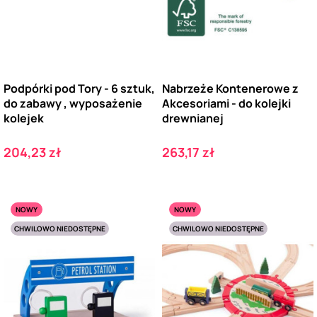
Podpórki pod Tory - 6 sztuk,
Nabrzeże Kontenerowe z
do zabawy , wyposażenie
Akcesoriami - do kolejki
kolejek
drewnianej
Cena
Cena
204,23 zł
263,17 zł
NOWY
NOWY
CHWILOWO NIEDOSTĘPNE
CHWILOWO NIEDOSTĘPNE