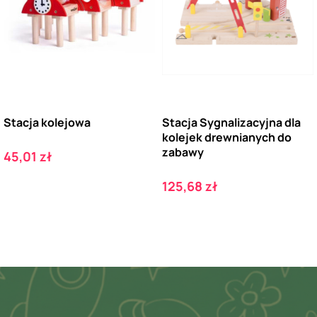
Stacja kolejowa
Stacja Sygnalizacyjna dla
kolejek drewnianych do
zabawy
Cena
45,01 zł
Cena
125,68 zł