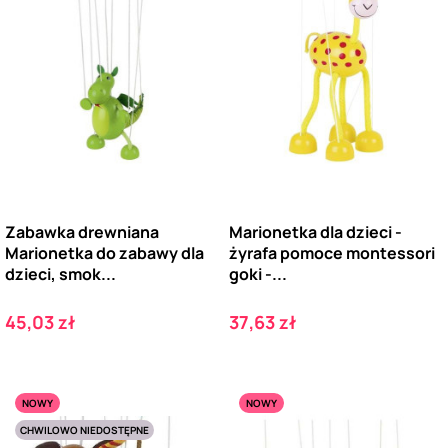
Zabawka drewniana
Marionetka dla dzieci -
Marionetka do zabawy dla
żyrafa pomoce montessori
dzieci, smok...
goki -...
Cena
Cena
45,03 zł
37,63 zł
NOWY
NOWY
CHWILOWO NIEDOSTĘPNE