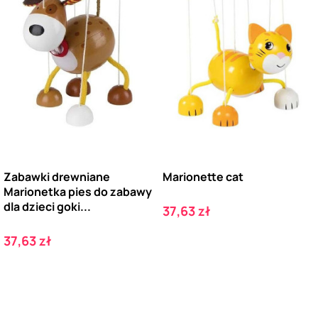
Zabawki drewniane
Marionette cat
Marionetka pies do zabawy
dla dzieci goki...
Cena
37,63 zł
Cena
37,63 zł