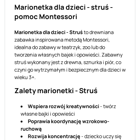
Marionetka dla dzieci - struś -
pomoc Montessori
Marionetka dla dzieci - Struś
to drewniana
zabawka inspirowana metodą Montessori,
idealna do zabawy w teatrzyk, zoo lub do
tworzenia własnych bajek i opowieści. Zabawny
struś wykonany jest z drewna, sznurka i piór, co
czyni go wytrzymałym i bezpiecznym dla dzieci w
wieku 3+.
Zalety marionetki - Struś
Wspiera rozwój kreatywności
- twórz
własne bajki i opowieści
Poprawia koordynację wzrokowo-
ruchową
Rozwija koncentrację
- dziecko uczy się