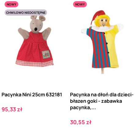
NOWY
NOWY
CHWILOWO NIEDOSTĘPNE
Pacynka Nini 25cm 632181
Pacynka na dłoń dla dzieci-
błazen goki - zabawka
pacynka,...
Cena
95,33 zł
Cena
30,55 zł