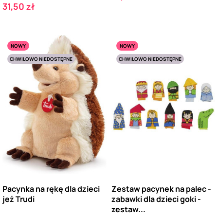
Cena
31,50 zł
NOWY
NOWY
CHWILOWO NIEDOSTĘPNE
CHWILOWO NIEDOSTĘPNE
Pacynka na rękę dla dzieci
Zestaw pacynek na palec -
jeż Trudi
zabawki dla dzieci goki -
zestaw...