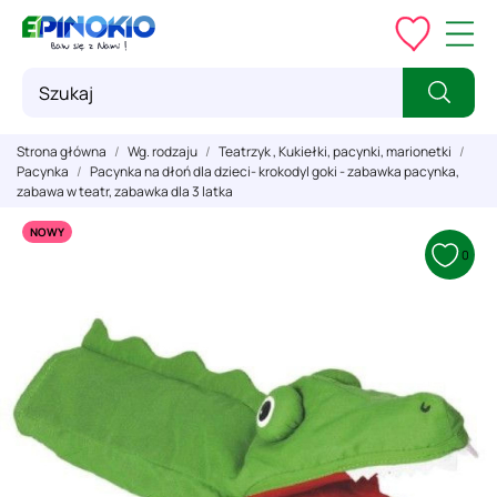
Strona główna
Wg. rodzaju
Teatrzyk , Kukiełki, pacynki, marionetki
Pacynka
Pacynka na dłoń dla dzieci- krokodyl goki - zabawka pacynka,
zabawa w teatr, zabawka dla 3 latka
NOWY
0