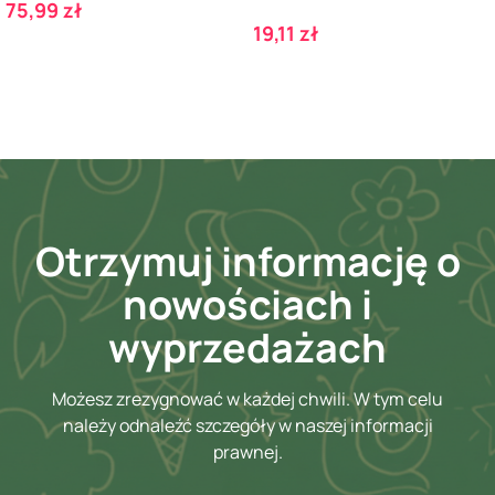
Cena
75,99 zł
Cena
19,11 zł
Otrzymuj informację o
nowościach i
wyprzedażach
Możesz zrezygnować w każdej chwili. W tym celu
należy odnaleźć szczegóły w naszej informacji
prawnej.