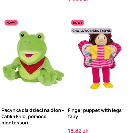
NOWY
NOWY
CHWILOWO NIEDOSTĘPNE
Pacynka dla dzieci na dłoń -
Finger puppet with legs
żabka Frilo, pomoce
fairy
montessori...
Cena
18,82 zł