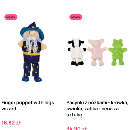
NOWY
NOWY
Finger puppet with legs
Pacynki z nóżkami - krówka,
wizard
świnka, żabka - cena za
sztukę
Cena
18,82 zł
Cena
34,90 zł