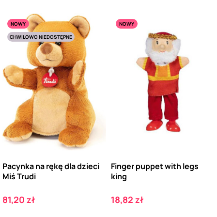
NOWY
NOWY
CHWILOWO NIEDOSTĘPNE
Pacynka na rękę dla dzieci
Finger puppet with legs
Miś Trudi
king
Cena
Cena
81,20 zł
18,82 zł