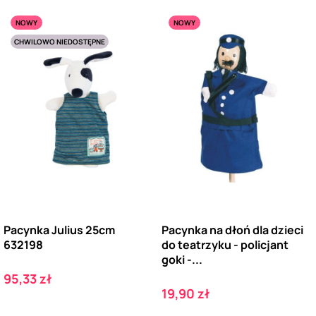
NOWY
NOWY
CHWILOWO NIEDOSTĘPNE
Pacynka Julius 25cm
Pacynka na dłoń dla dzieci
632198
do teatrzyku - policjant
goki -...
Cena
95,33 zł
Cena
19,90 zł