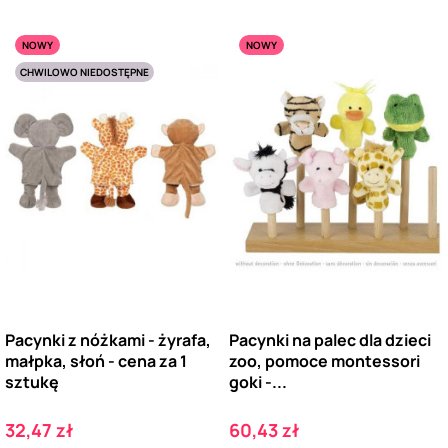
NOWY
NOWY
CHWILOWO NIEDOSTĘPNE
Pacynki z nóżkami - żyrafa,
Pacynki na palec dla dzieci
małpka, słoń - cena za 1
zoo, pomoce montessori
sztukę
goki -...
Cena
Cena
32,47 zł
60,43 zł