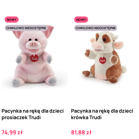
NOWY
NOWY
CHWILOWO NIEDOSTĘPNE
CHWILOWO NIEDOSTĘPNE
Pacynka na rękę dla dzieci
Pacynka na rękę dla dzieci
prosiaczek Trudi
krówka Trudi
Cena
Cena
74,99 zł
81,88 zł