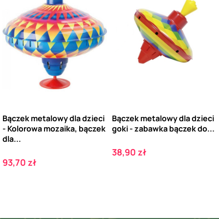
Bączek metalowy dla dzieci
Bączek metalowy dla dzieci
- Kolorowa mozaika, bączek
goki - zabawka bączek do...
dla...
Cena
38,90 zł
Cena
93,70 zł