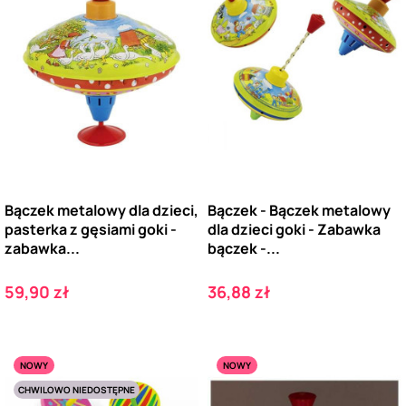
Bączek metalowy dla dzieci,
Bączek - Bączek metalowy
pasterka z gęsiami goki -
dla dzieci goki - Zabawka
zabawka...
bączek -...
Cena
Cena
59,90 zł
36,88 zł
NOWY
NOWY
CHWILOWO NIEDOSTĘPNE