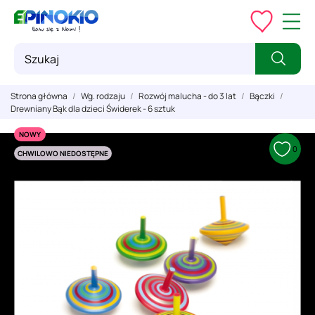
Strona główna
Wg. rodzaju
Rozwój malucha - do 3 lat
Bączki
Drewniany Bąk dla dzieci Świderek - 6 sztuk
NOWY
0
CHWILOWO NIEDOSTĘPNE