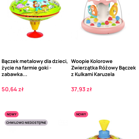
Bączek metalowy dla dzieci,
Woopie Kolorowe
życie na farmie goki -
Zwierzątka Różowy Bączek
zabawka...
z Kulkami Karuzela
Cena
Cena
50,64 zł
37,93 zł
NOWY
NOWY
CHWILOWO NIEDOSTĘPNE