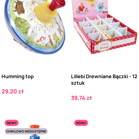
Humming top
Lillebi Drewniane Bączki - 12
sztuk
Cena
29,20 zł
Cena
39,74 zł
NOWY
NOWY
CHWILOWO NIEDOSTĘPNE