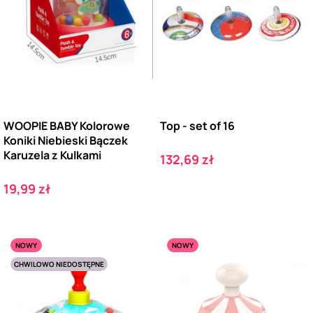
WOOPIE BABY Kolorowe
Top - set of 16
Koniki Niebieski Bączek
Karuzela z Kulkami
Cena
132,69 zł
Cena
19,99 zł
NOWY
NOWY
CHWILOWO NIEDOSTĘPNE