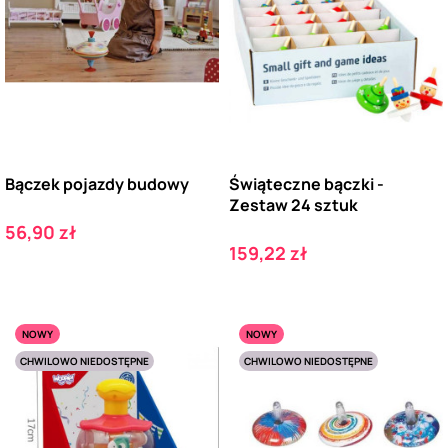
Bączek pojazdy budowy
Świąteczne bączki -
Zestaw 24 sztuk
Cena
56,90 zł
Cena
159,22 zł
NOWY
NOWY
CHWILOWO NIEDOSTĘPNE
CHWILOWO NIEDOSTĘPNE