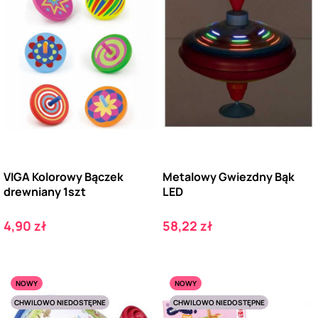
VIGA Kolorowy Bączek
Metalowy Gwiezdny Bąk
drewniany 1szt
LED
Cena
Cena
4,90 zł
58,22 zł
NOWY
NOWY
CHWILOWO NIEDOSTĘPNE
CHWILOWO NIEDOSTĘPNE