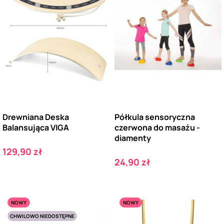
Drewniana Deska
Półkula sensoryczna
Balansująca VIGA
czerwona do masażu -
diamenty
Cena
129,90 zł
Cena
24,90 zł
NOWY
NOWY
CHWILOWO NIEDOSTĘPNE