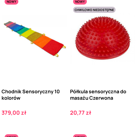
NOWY
NOWY
CHWILOWO NIEDOSTĘPNE
Chodnik Sensoryczny 10
Półkula sensoryczna do
kolorów
masażu Czerwona
Cena
Cena
379,00 zł
20,77 zł