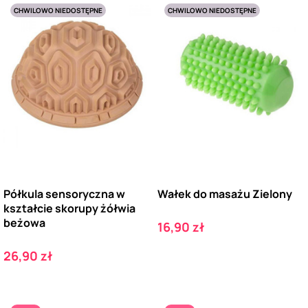
CHWILOWO NIEDOSTĘPNE
CHWILOWO NIEDOSTĘPNE
Półkula sensoryczna w
Wałek do masażu Zielony
kształcie skorupy żółwia
beżowa
Cena
16,90 zł
Cena
26,90 zł