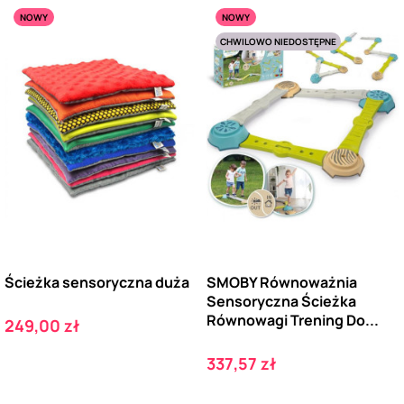
NOWY
NOWY
CHWILOWO NIEDOSTĘPNE
Ścieżka sensoryczna duża
SMOBY Równoważnia
Sensoryczna Ścieżka
Równowagi Trening Do...
Cena
249,00 zł
Cena
337,57 zł