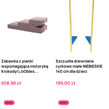
Zabawka z pianki
Szczudła drewniane
wspomagająca motorykę
cyrkowe małe NIEBIESKIE
Krokodyl L bObles...
140 cm dla dzieci
Cena
Cena
658,98 zł
199,00 zł
NOWY
NOWY