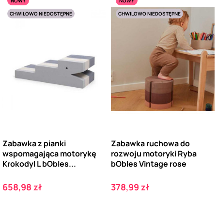
NOWY
NOWY
CHWILOWO NIEDOSTĘPNE
CHWILOWO NIEDOSTĘPNE
Zabawka z pianki
Zabawka ruchowa do
wspomagająca motorykę
rozwoju motoryki Ryba
Krokodyl L bObles...
bObles Vintage rose
Cena
Cena
658,98 zł
378,99 zł