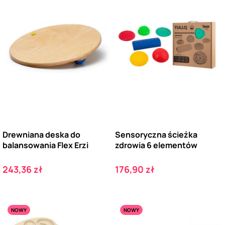
Drewniana deska do
Sensoryczna ścieżka
balansowania Flex Erzi
zdrowia 6 elementów
Cena
Cena
243,36 zł
176,90 zł
NOWY
NOWY