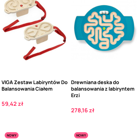
VIGA Zestaw Labiryntów Do
Drewniana deska do
Balansowania Ciałem
balansowania z labiryntem
Erzi
Cena
59,42 zł
Cena
278,16 zł
NOWY
NOWY