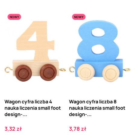
NOWY
NOWY
Wagon cyfra liczba 4
Wagon cyfra liczba 8
nauka liczenia small foot
nauka liczenia small foot
design-...
design-...
Cena
Cena
3,32 zł
3,78 zł