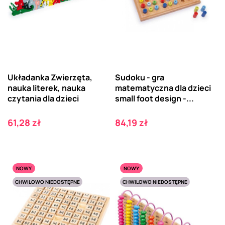
Układanka Zwierzęta,
Sudoku - gra
nauka literek, nauka
matematyczna dla dzieci
czytania dla dzieci
small foot design -...
Cena
Cena
61,28 zł
84,19 zł
NOWY
NOWY
CHWILOWO NIEDOSTĘPNE
CHWILOWO NIEDOSTĘPNE