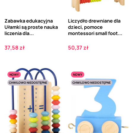
Zabawka edukacyjna
Liczydło drewniane dla
Ułamki są proste nauka
dzieci, pomoce
liczenia dla...
montessori small foot...
Cena
Cena
37,58 zł
50,37 zł
NOWY
NOWY
CHWILOWO NIEDOSTĘPNE
CHWILOWO NIEDOSTĘPNE