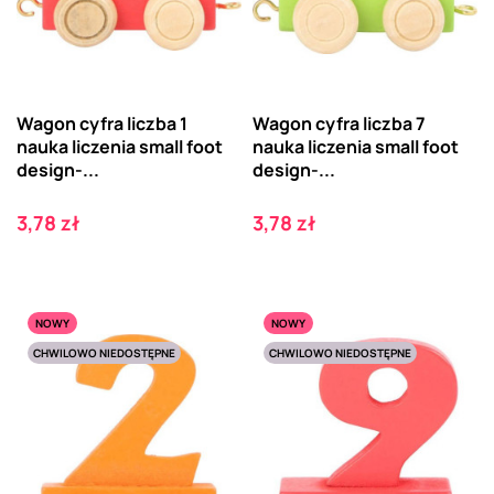
Wagon cyfra liczba 1
Wagon cyfra liczba 7
nauka liczenia small foot
nauka liczenia small foot
design-...
design-...
Cena
Cena
3,78 zł
3,78 zł
NOWY
NOWY
CHWILOWO NIEDOSTĘPNE
CHWILOWO NIEDOSTĘPNE