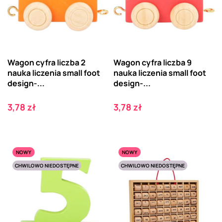
Wagon cyfra liczba 2
Wagon cyfra liczba 9
nauka liczenia small foot
nauka liczenia small foot
design-...
design-...
Cena
Cena
3,78 zł
3,78 zł
NOWY
NOWY
CHWILOWO NIEDOSTĘPNE
CHWILOWO NIEDOSTĘPNE