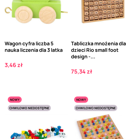
Wagon cyfra liczba 5
Tabliczka mnożenia dla
nauka liczenia dla 3 latka
dzieci Rio small foot
design -...
Cena
3,46 zł
Cena
75,34 zł
NOWY
NOWY
CHWILOWO NIEDOSTĘPNE
CHWILOWO NIEDOSTĘPNE