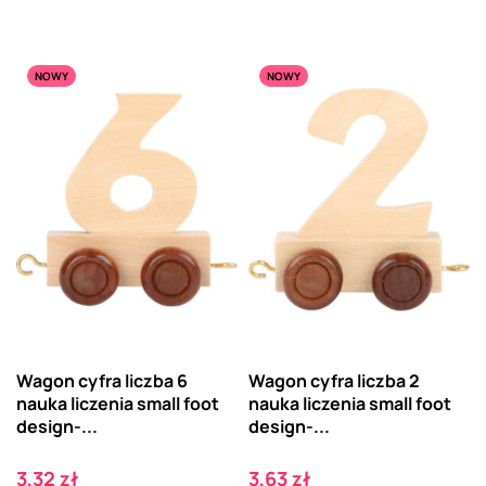
NOWY
NOWY
Wagon cyfra liczba 6
Wagon cyfra liczba 2
nauka liczenia small foot
nauka liczenia small foot
design-...
design-...
Cena
Cena
3,32 zł
3,63 zł