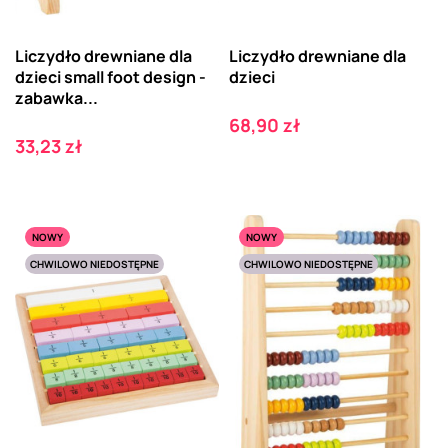
Liczydło drewniane dla
Liczydło drewniane dla
dzieci small foot design -
dzieci
zabawka...
Cena
68,90 zł
Cena
33,23 zł
NOWY
NOWY
CHWILOWO NIEDOSTĘPNE
CHWILOWO NIEDOSTĘPNE