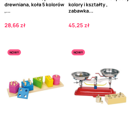
drewniana, koła 5 kolorów
kolory i kształty ,
,...
zabawka...
Cena
Cena
28,66 zł
45,25 zł
NOWY
NOWY