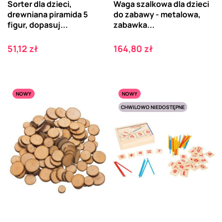
Sorter dla dzieci,
Waga szalkowa dla dzieci
drewniana piramida 5
do zabawy - metalowa,
figur, dopasuj...
zabawka...
Cena
Cena
51,12 zł
164,80 zł
NOWY
NOWY
CHWILOWO NIEDOSTĘPNE