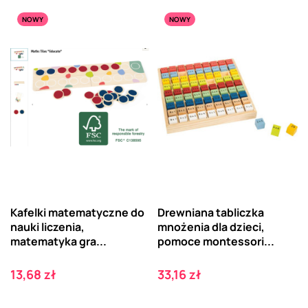
NOWY
NOWY
Kafelki matematyczne do
Drewniana tabliczka
nauki liczenia,
mnożenia dla dzieci,
matematyka gra...
pomoce montessori...
Cena
Cena
13,68 zł
33,16 zł