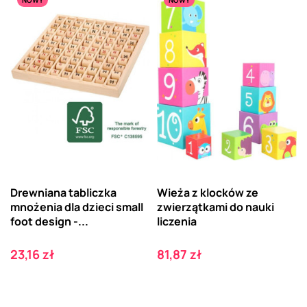
NOWY
NOWY
Drewniana tabliczka
Wieża z klocków ze
mnożenia dla dzieci small
zwierzątkami do nauki
foot design -...
liczenia
Cena
Cena
23,16 zł
81,87 zł