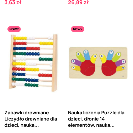
Cena
Cena
3,63 zł
26,89 zł
NOWY
NOWY
Zabawki drewniane
Nauka liczenia Puzzle dla
Liczydło drewniane dla
dzieci, dłonie 14
dzieci, nauka...
elementów, nauka...