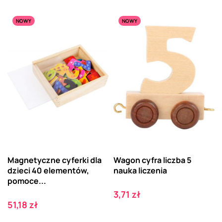
NOWY
NOWY
Magnetyczne cyferki dla
Wagon cyfra liczba 5
dzieci 40 elementów,
nauka liczenia
pomoce...
Cena
3,71 zł
Cena
51,18 zł