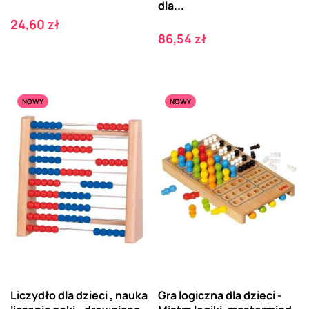
dla...
Cena
24,60 zł
Cena
86,54 zł
NOWY
NOWY
Liczydło dla dzieci , nauka
Gra logiczna dla dzieci -