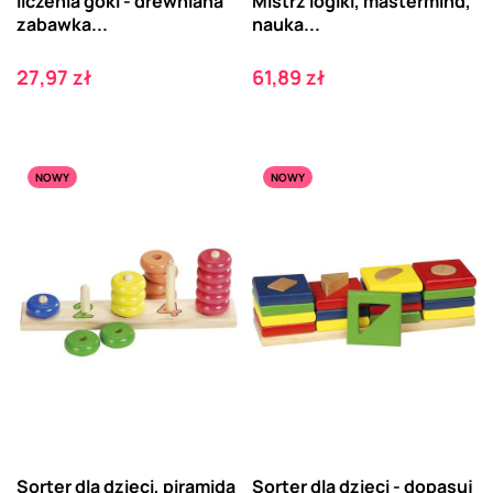
liczenia goki - drewniana
Mistrz logiki, mastermind,
zabawka...
nauka...
Cena
Cena
27,97 zł
61,89 zł
NOWY
NOWY
Sorter dla dzieci, piramida
Sorter dla dzieci - dopasuj