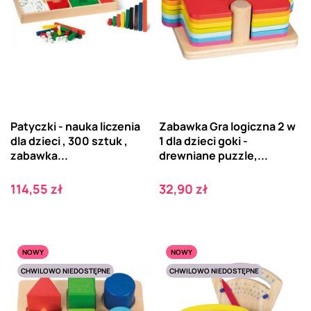
Patyczki - nauka liczenia
Zabawka Gra logiczna 2 w
dla dzieci , 300 sztuk ,
1 dla dzieci goki -
zabawka...
drewniane puzzle,...
Cena
Cena
114,55 zł
32,90 zł
NOWY
NOWY
CHWILOWO NIEDOSTĘPNE
CHWILOWO NIEDOSTĘPNE