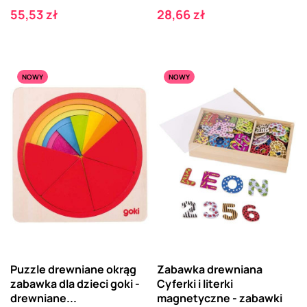
Cena
Cena
55,53 zł
28,66 zł
NOWY
NOWY
Puzzle drewniane okrąg
Zabawka drewniana
zabawka dla dzieci goki -
Cyferki i literki
drewniane...
magnetyczne - zabawki