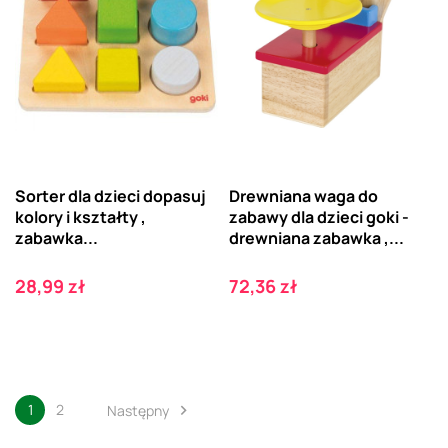
Sorter dla dzieci dopasuj
Drewniana waga do
kolory i kształty ,
zabawy dla dzieci goki -
zabawka...
drewniana zabawka ,...
Cena
Cena
28,99 zł
72,36 zł
1
2
Następny
