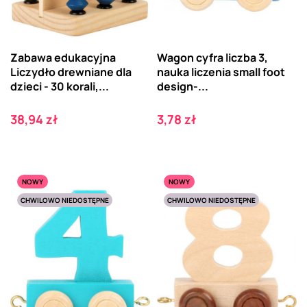
Zabawa edukacyjna
Wagon cyfra liczba 3,
Liczydło drewniane dla
nauka liczenia small foot
dzieci - 30 korali,...
design-...
Cena
Cena
38,94 zł
3,78 zł
NOWY
NOWY
CHWILOWO NIEDOSTĘPNE
CHWILOWO NIEDOSTĘPNE