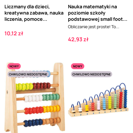
Liczmany dla dzieci,
Nauka matematyki na
kreatywna zabawa, nauka
poziomie szkoły
liczenia, pomoce...
podstawowej small foot...
Obliczanie jest proste! To...
Cena
10,12 zł
Cena
42,93 zł
NOWY
NOWY
CHWILOWO NIEDOSTĘPNE
CHWILOWO NIEDOSTĘPNE