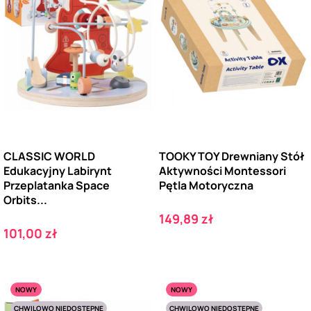
CLASSIC WORLD
TOOKY TOY Drewniany Stół
Edukacyjny Labirynt
Aktywności Montessori
Przeplatanka Space
Pętla Motoryczna
Orbits...
Cena
149,89 zł
Cena
101,00 zł
NOWY
NOWY
CHWILOWO NIEDOSTĘPNE
CHWILOWO NIEDOSTĘPNE