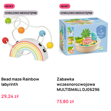
NOWY
NOWY
CHWILOWO NIEDOSTĘPNE
CHWILOWO NIEDOSTĘPNE
Bead maze Rainbow
Zabawka
labyrinth
wczesnorozwojowa
MULTISMALL DJ06296
Cena
29,24 zł
Cena
73,80 zł