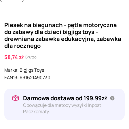
Piesek na biegunach - pętla motoryczna
do zabawy dla dzieci bigjigs toys -
drewniana zabawka edukacyjna, zabawka
dla rocznego
58,74 zł
Brutto
Marka:
Bigjigs Toys
EAN13:
691621490730
Darmowa dostawa od 199.99zł
Obowązuje dla metody wysyłki Inpost
Paczkomaty.