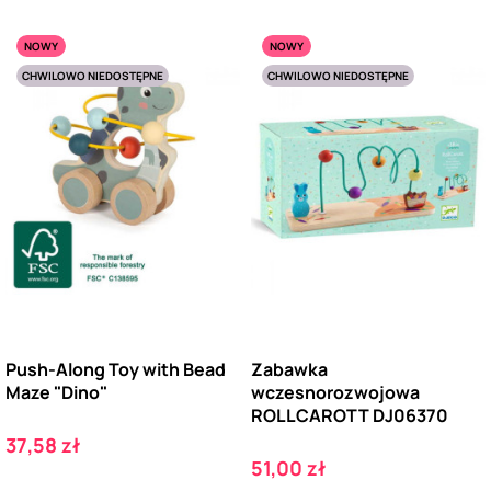
NOWY
NOWY
CHWILOWO NIEDOSTĘPNE
CHWILOWO NIEDOSTĘPNE
Push-Along Toy with Bead
Zabawka
Maze "Dino"
wczesnorozwojowa
ROLLCAROTT DJ06370
Cena
37,58 zł
Cena
51,00 zł