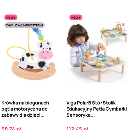
NOWY
NOWY
CHWILOWO NIEDOSTĘPNE
Krówka na biegunach -
Viga PolarB Stół Stolik
pętla motoryczna do
Edukacyjny Pętla Cymbałki
zabawy dla dzieci...
Sensoryka...
Cena
Cena
58,74 zł
112,45 zł