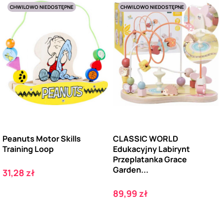
CHWILOWO NIEDOSTĘPNE
CHWILOWO NIEDOSTĘPNE
Peanuts Motor Skills
CLASSIC WORLD
Training Loop
Edukacyjny Labirynt
Przeplatanka Grace
Garden...
Cena
31,28 zł
Cena
89,99 zł