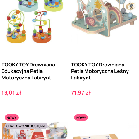
TOOKY TOY Drewniana
TOOKY TOY Drewniana
Edukacyjna Pętla
Pętla Motoryczna Leśny
Motoryczna Labirynt...
Labirynt
Cena
Cena
13,01 zł
71,97 zł
NOWY
NOWY
CHWILOWO NIEDOSTĘPNE