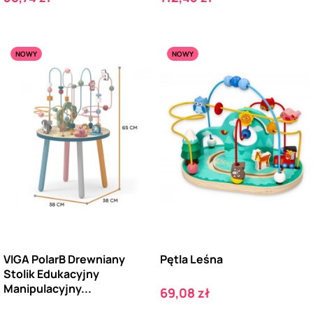
NOWY
NOWY
VIGA PolarB Drewniany
Pętla Leśna
Stolik Edukacyjny
Manipulacyjny...
Cena
69,08 zł