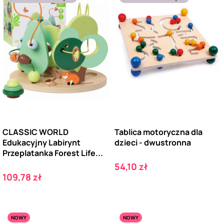
CLASSIC WORLD
Tablica motoryczna dla
Edukacyjny Labirynt
dzieci - dwustronna
Przeplatanka Forest Life...
Cena
54,10 zł
Cena
109,78 zł
NOWY
NOWY