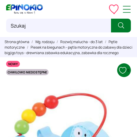
Strona główna
Wg. rodzaju
Rozwój malucha - do 3 lat
Pętle
motoryczne
Piesek na biegunach - pętla motoryczna do zabawy dla dzieci
bigjigs toys - drewniana zabawka edukacyjna, zabawka dla rocznego
NOWY
0
CHWILOWO NIEDOSTĘPNE