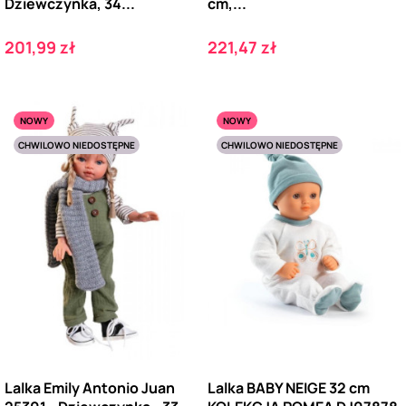
Dziewczynka, 34...
cm,...
Cena
Cena
201,99 zł
221,47 zł
NOWY
NOWY
CHWILOWO NIEDOSTĘPNE
CHWILOWO NIEDOSTĘPNE
Lalka Emily Antonio Juan
Lalka BABY NEIGE 32 cm