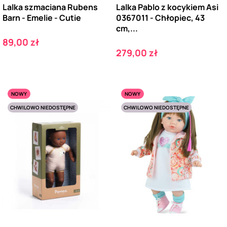
Lalka szmaciana Rubens
Lalka Pablo z kocykiem Asi
Barn - Emelie - Cutie
0367011 - Chłopiec, 43
cm,...
Cena
89,00 zł
Cena
279,00 zł
NOWY
NOWY
CHWILOWO NIEDOSTĘPNE
CHWILOWO NIEDOSTĘPNE