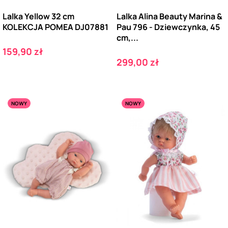
Lalka Yellow 32 cm
Lalka Alina Beauty Marina &
KOLEKCJA POMEA DJ07881
Pau 796 - Dziewczynka, 45
cm,...
Cena
159,90 zł
Cena
299,00 zł
NOWY
NOWY