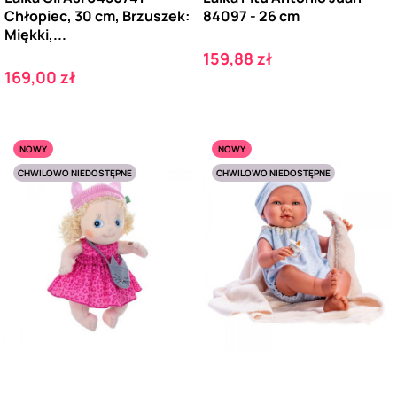
Chłopiec, 30 cm, Brzuszek:
84097 - 26 cm
Miękki,...
Cena
159,88 zł
Cena
169,00 zł
NOWY
NOWY
CHWILOWO NIEDOSTĘPNE
CHWILOWO NIEDOSTĘPNE