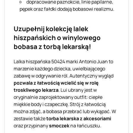
dopracowane paznokcie, linie papilarne,
pępek oraz fałdki dodają bobasowi realizmu.
Uzupełnij kolekcję lalek
hiszpańskich o winylowego
bobasa z torbą lekarską!
Lalka hiszpańska 50424 marki Antonio Juan to
marzenie każdego dziecka, uwielbiającego
zabawę w odgrywanie ról. Autentyczny wygląd
pozwala z łatwością wcielić się w rolę
troskliwego lekarza
. Lui ubrany jest w
oryginalnie zaprojektowany outfit: ciepłe
miękkie body i czapeczkę. Strój z łatwością
można zdjąć, a bobasa przebrać lub wykąpać. W
zestawie także
torba lekarska z akcesoriami
oraz przypinany
smoczek
na łańcuszku.