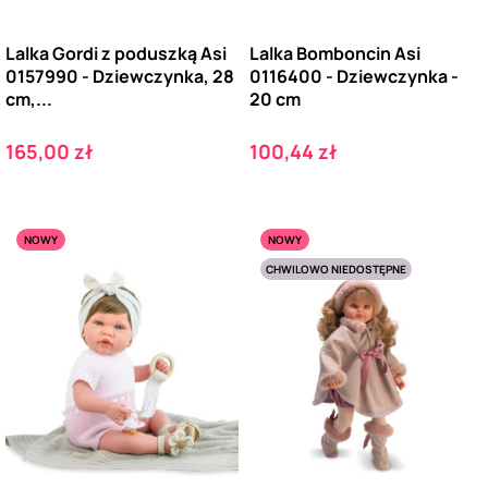
Lalka Gordi z poduszką Asi
Lalka Bomboncin Asi
0157990 - Dziewczynka, 28
0116400 - Dziewczynka -
cm,...
20 cm
Cena
Cena
165,00 zł
100,44 zł
NOWY
NOWY
CHWILOWO NIEDOSTĘPNE