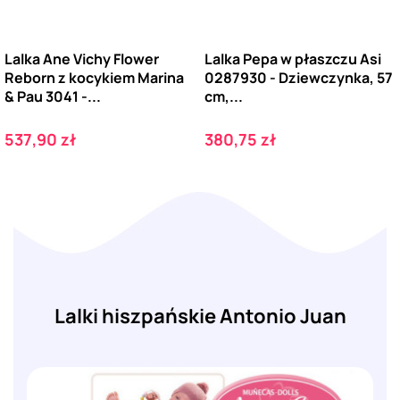
Lalka Ane Vichy Flower
Lalka Pepa w płaszczu Asi
Reborn z kocykiem Marina
0287930 - Dziewczynka, 57
& Pau 3041 -...
cm,...
Cena
Cena
537,90 zł
380,75 zł
Lalki hiszpańskie Antonio Juan