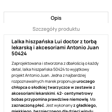
Opis
Szczegóły produktu
Lalka hiszpańska Lui doctor z torbą
lekarską i akcesoriami Antonio Juan
50424
Zaprojektowana i stworzona z dbałością o każdy
detal, lalka hiszpańska 50424 to wyjątkowy
projekt Antonio Juan. Jedna z najbardziej
rozpoznawalnych marek proponuje
uroczego
chłopca o słodkiej twarzyczce w zestawie z
akcesoriami lekarskimi
.
42- centymetrowy
bobas przypomina prawdziwe niemowlę
. Ma
zaznaczoną płeć
. Jest wykonany
z gładkiego,
miękkiego, bezpiecznego dla dzieci winylu
.