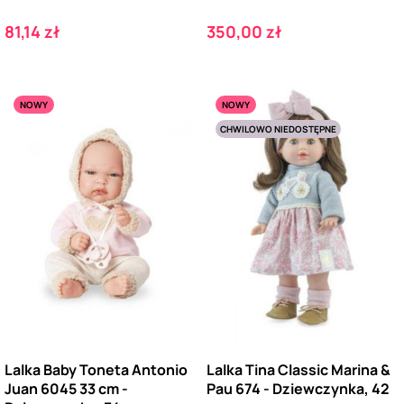
Cena
Cena
81,14 zł
350,00 zł
NOWY
NOWY
CHWILOWO NIEDOSTĘPNE
Lalka Baby Toneta Antonio
Lalka Tina Classic Marina &
Juan 6045 33 cm -
Pau 674 - Dziewczynka, 42