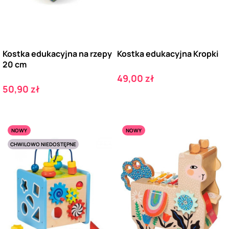
Kostka edukacyjna na rzepy
Kostka edukacyjna Kropki
20 cm
Cena
49,00 zł
Cena
50,90 zł
NOWY
NOWY
CHWILOWO NIEDOSTĘPNE