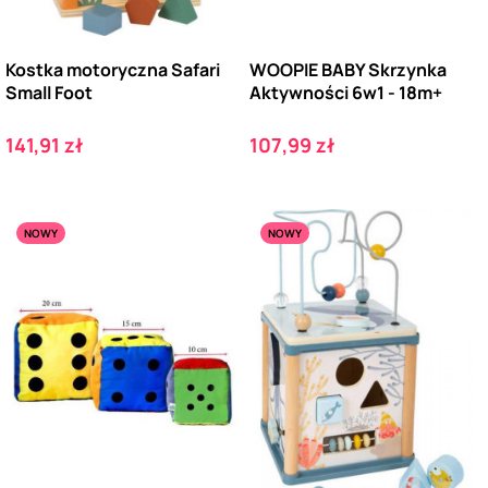
Kostka motoryczna Safari
WOOPIE BABY Skrzynka
Small Foot
Aktywności 6w1 - 18m+
Cena
Cena
141,91 zł
107,99 zł
NOWY
NOWY