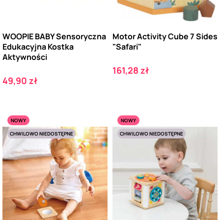
WOOPIE BABY Sensoryczna
Motor Activity Cube 7 Sides
Edukacyjna Kostka
"Safari"
Aktywności
Cena
161,28 zł
Cena
49,90 zł
NOWY
NOWY
CHWILOWO NIEDOSTĘPNE
CHWILOWO NIEDOSTĘPNE