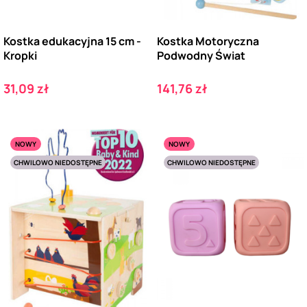
Kostka edukacyjna 15 cm -
Kostka Motoryczna
Kropki
Podwodny Świat
Cena
Cena
31,09 zł
141,76 zł
NOWY
NOWY
CHWILOWO NIEDOSTĘPNE
CHWILOWO NIEDOSTĘPNE