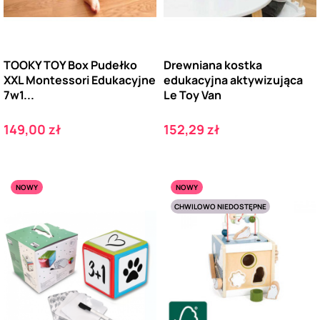
TOOKY TOY Box Pudełko
Drewniana kostka
XXL Montessori Edukacyjne
edukacyjna aktywizująca
7w1...
Le Toy Van
Cena
Cena
149,00 zł
152,29 zł
NOWY
NOWY
CHWILOWO NIEDOSTĘPNE