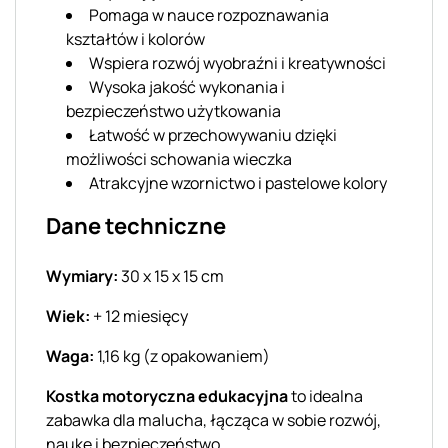
Pomaga w nauce rozpoznawania
kształtów i kolorów
Wspiera rozwój wyobraźni i kreatywności
Wysoka jakość wykonania i
bezpieczeństwo użytkowania
Łatwość w przechowywaniu dzięki
możliwości schowania wieczka
Atrakcyjne wzornictwo i pastelowe kolory
Dane techniczne
Wymiary:
30 x 15 x 15 cm
Wiek:
+ 12 miesięcy
Waga:
1,16 kg (z opakowaniem)
Kostka motoryczna edukacyjna
to idealna
zabawka dla malucha, łącząca w sobie rozwój,
naukę i bezpieczeństwo.