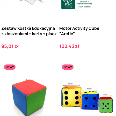
Zestaw Kostka Edukacyjna
Motor Activity Cube
z kieszeniami + karty + pisak
"Arctic"
Cena
Cena
95,01 zł
102,43 zł
NOWY
NOWY