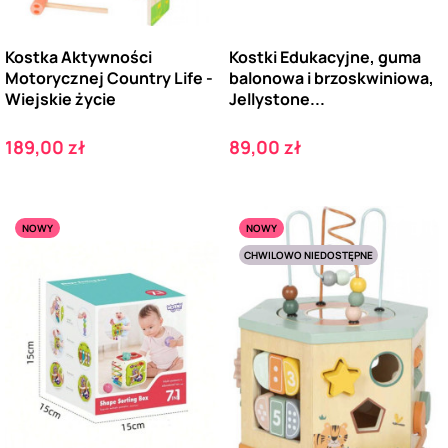
Kostka Aktywności
Kostki Edukacyjne, guma
Motorycznej Country Life -
balonowa i brzoskwiniowa,
Wiejskie życie
Jellystone...
Cena
Cena
189,00 zł
89,00 zł
NOWY
NOWY
CHWILOWO NIEDOSTĘPNE