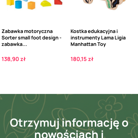
Zabawka motoryczna
Kostka edukacyjna i
Sorter small foot design -
instrumenty Lama Ligia
zabawka...
Manhattan Toy
Cena
Cena
138,90 zł
180,15 zł
Otrzymuj informację o
nowościach i