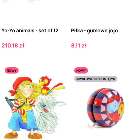
Yo-Yo animals - set of 12
Piłka - gumowe jojo
Cena
Cena
210,18 zł
8,11 zł
NOWY
NOWY
CHWILOWO NIEDOSTĘPNE