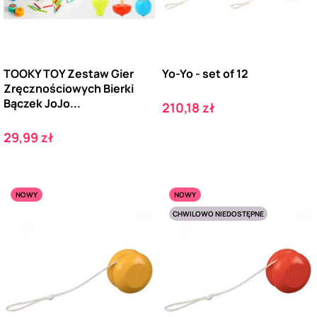
TOOKY TOY Zestaw Gier
Yo-Yo - set of 12
Zręcznościowych Bierki
Bączek JoJo...
Cena
210,18 zł
Cena
29,99 zł
NOWY
NOWY
CHWILOWO NIEDOSTĘPNE