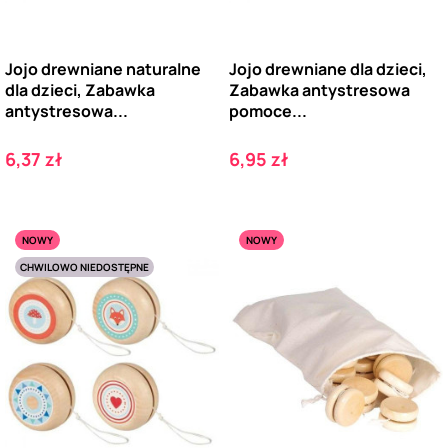
Jojo drewniane naturalne
Jojo drewniane dla dzieci,
dla dzieci, Zabawka
Zabawka antystresowa
antystresowa...
pomoce...
Cena
Cena
6,37 zł
6,95 zł
NOWY
NOWY
CHWILOWO NIEDOSTĘPNE