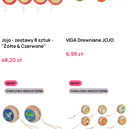
Jojo - zestawy 8 sztuk -
VIGA Drewniane JOJO
"Żółte & Czerwone"
Cena
6,99 zł
Cena
48,20 zł
NOWY
NOWY
CHWILOWO NIEDOSTĘPNE
CHWILOWO NIEDOSTĘPNE