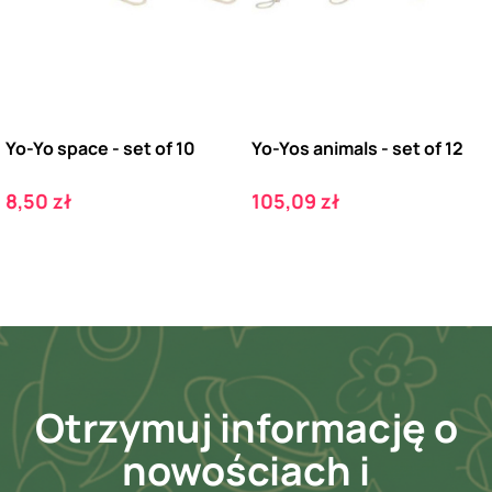
Yo-Yo space - set of 10
Yo-Yos animals - set of 12
Cena
Cena
8,50 zł
105,09 zł
Otrzymuj informację o
nowościach i