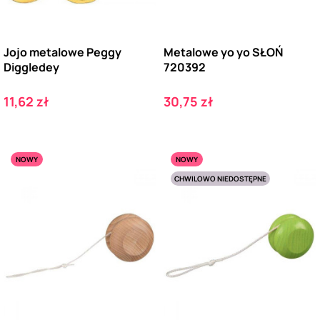
Jojo metalowe Peggy
Metalowe yo yo SŁOŃ
Diggledey
720392
Cena
Cena
11,62 zł
30,75 zł
NOWY
NOWY
CHWILOWO NIEDOSTĘPNE