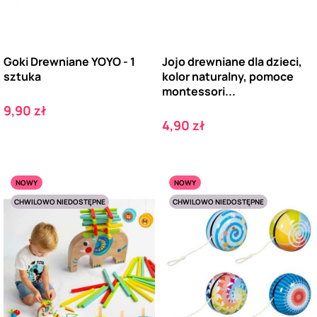
Goki Drewniane YOYO - 1
Jojo drewniane dla dzieci,
sztuka
kolor naturalny, pomoce
montessori...
Cena
9,90 zł
Cena
4,90 zł
NOWY
NOWY
CHWILOWO NIEDOSTĘPNE
CHWILOWO NIEDOSTĘPNE