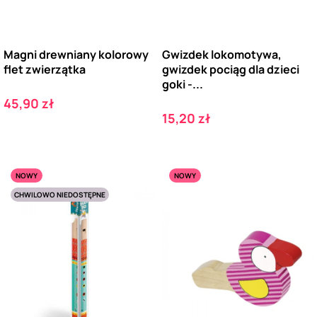
Magni drewniany kolorowy
Gwizdek lokomotywa,
flet zwierzątka
gwizdek pociąg dla dzieci
goki -...
Cena
45,90 zł
Cena
15,20 zł
NOWY
NOWY
CHWILOWO NIEDOSTĘPNE