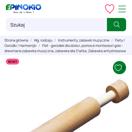
Strona główna
Wg. rodzaju
Instrumenty, zabawki muzyczne
Flety /
Gwizdki / Harmonijki
Flet - gwizdek dla dzieci, pomoce montessori goki -
drewniana zabawka muzyczna, zabawka dla 3 latka, Zabawka antystresowa
NOWY
0