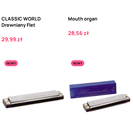
CLASSIC WORLD
Mouth organ
Drewniany Flet
Cena
28,56 zł
Cena
29,99 zł
NOWY
NOWY