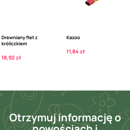
Drewniany flet z
Kazoo
króliczkiem
Cena
11,84 zł
Cena
18,92 zł
Otrzymuj informację o
nowościach i