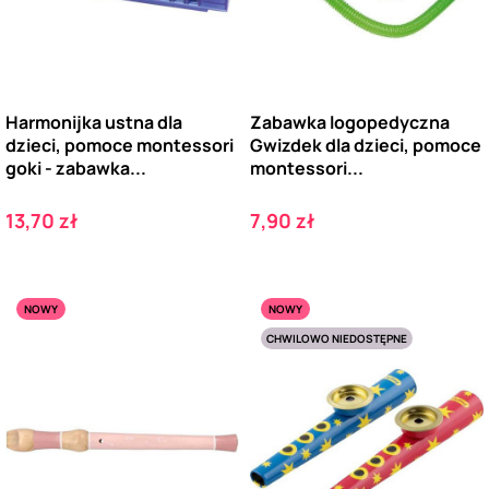
Harmonijka ustna dla
Zabawka logopedyczna
dzieci, pomoce montessori
Gwizdek dla dzieci, pomoce
goki - zabawka...
montessori...
Cena
Cena
13,70 zł
7,90 zł
NOWY
NOWY
CHWILOWO NIEDOSTĘPNE