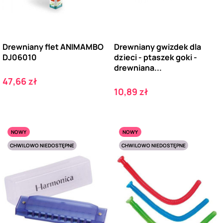
Drewniany flet ANIMAMBO
Drewniany gwizdek dla
DJ06010
dzieci - ptaszek goki -
drewniana...
Cena
47,66 zł
Cena
10,89 zł
NOWY
NOWY
CHWILOWO NIEDOSTĘPNE
CHWILOWO NIEDOSTĘPNE