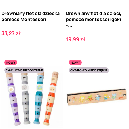
Drewniany flet dla dziecka,
Drewniany flet dla dzieci,
pomoce Montessori
pomoce montessori goki
-...
Cena
33,27 zł
Cena
19,99 zł
NOWY
NOWY
CHWILOWO NIEDOSTĘPNE
CHWILOWO NIEDOSTĘPNE