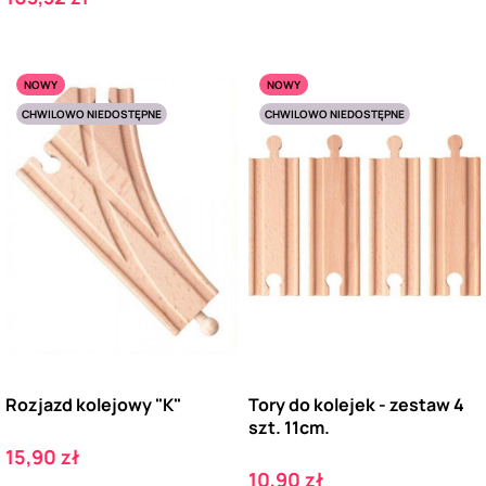
NOWY
NOWY
CHWILOWO NIEDOSTĘPNE
CHWILOWO NIEDOSTĘPNE
Rozjazd kolejowy "K"
Tory do kolejek - zestaw 4
szt. 11cm.
Cena
15,90 zł
Cena
10,90 zł