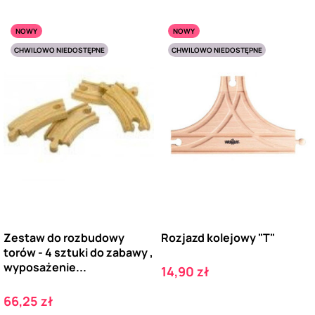
NOWY
NOWY
CHWILOWO NIEDOSTĘPNE
CHWILOWO NIEDOSTĘPNE
Zestaw do rozbudowy
Rozjazd kolejowy "T"
torów - 4 sztuki do zabawy ,
wyposażenie...
Cena
14,90 zł
Cena
66,25 zł