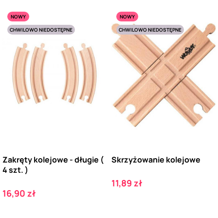
NOWY
NOWY
CHWILOWO NIEDOSTĘPNE
CHWILOWO NIEDOSTĘPNE
Zakręty kolejowe - długie (
Skrzyżowanie kolejowe
4 szt. )
Cena
11,89 zł
Cena
16,90 zł