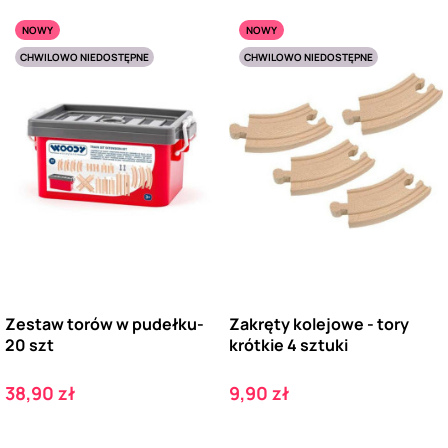
NOWY
NOWY
CHWILOWO NIEDOSTĘPNE
CHWILOWO NIEDOSTĘPNE
Zestaw torów w pudełku-
Zakręty kolejowe - tory
20 szt
krótkie 4 sztuki
Cena
Cena
38,90 zł
9,90 zł