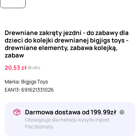
Drewniane zakręty jezdni - do zabawy dla
dzieci do kolejki drewnianej bigjigs toys -
drewniane elementy, zabawa kolejką,
zabaw
20,53 zł
Brutto
Marka:
Bigjigs Toys
EAN13:
691621331026
Darmowa dostawa od 199.99zł
Obowązuje dla metody wysyłki Inpost
Paczkomaty.