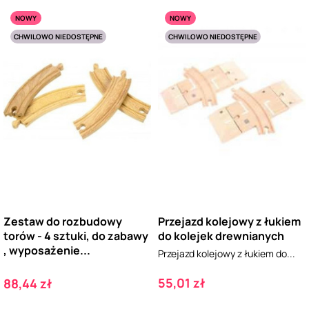
NOWY
NOWY
CHWILOWO NIEDOSTĘPNE
CHWILOWO NIEDOSTĘPNE
Zestaw do rozbudowy
Przejazd kolejowy z łukiem
torów - 4 sztuki, do zabawy
do kolejek drewnianych
, wyposażenie...
Przejazd kolejowy z łukiem do...
Cena
Cena
55,01 zł
88,44 zł