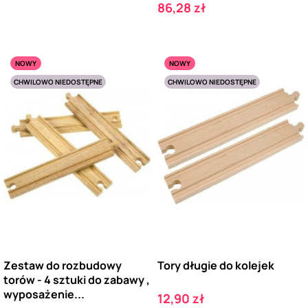
Cena
86,28 zł
NOWY
NOWY
CHWILOWO NIEDOSTĘPNE
CHWILOWO NIEDOSTĘPNE
Zestaw do rozbudowy
Tory długie do kolejek
torów - 4 sztuki do zabawy ,
wyposażenie...
Cena
12,90 zł