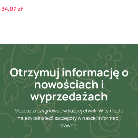
Cena
34,07 zł
Otrzymuj informację o
nowościach i
wyprzedażach
Możesz zrezygnować w każdej chwili. W tym celu
należy odnaleźć szczegóły w naszej informacji
prawnej.