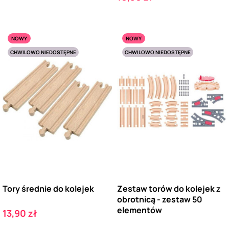
NOWY
NOWY
CHWILOWO NIEDOSTĘPNE
CHWILOWO NIEDOSTĘPNE
Tory średnie do kolejek
Zestaw torów do kolejek z
obrotnicą - zestaw 50
elementów
Cena
13,90 zł