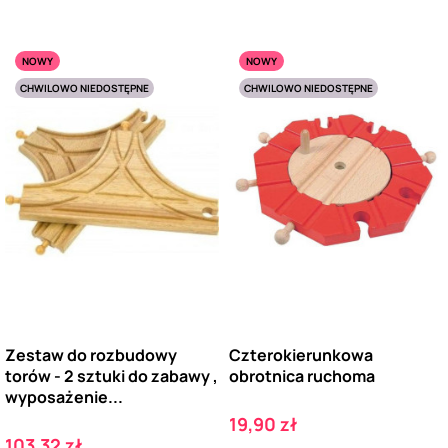
NOWY
NOWY
CHWILOWO NIEDOSTĘPNE
CHWILOWO NIEDOSTĘPNE
Zestaw do rozbudowy
Czterokierunkowa
torów - 2 sztuki do zabawy ,
obrotnica ruchoma
wyposażenie...
Cena
19,90 zł
Cena
103,32 zł