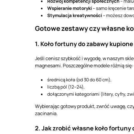
Rozwój kompetencji społecznych
– maluc
Wspieranie motoryki
– samo kręcenie tar
Stymulacja kreatywności
– możesz dowol
Gotowe zestawy czy własne koł
1. Koło fortuny do zabawy kupione
Jeśli cenisz szybkość i wygodę, w naszym skle
magnesami. Poszczególne modele różnią się:
średnicą koła (od 30 do 60 cm),
liczbą pól (12–24),
dołączonymi kategoriami (litery, cyfry, z
Wybierając gotowy produkt, zwróć uwagę, czy
zacinania.
2. Jak zrobić własne koło fortuny 