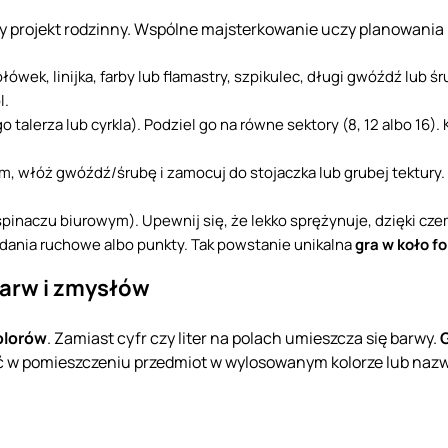
y projekt rodzinny. Wspólne majsterkowanie uczy planowania 
 ołówek, linijka, farby lub flamastry, szpikulec, długi gwóźdź lub 
l.
o talerza lub cyrkla). Podziel go na równe sektory (8, 12 albo 16).
cem, włóż gwóźdź/śrubę i zamocuj do stojaczka lub grubej tektury.
a spinaczu biurowym). Upewnij się, że lekko sprężynuje, dzięki c
, zadania ruchowe albo punkty. Tak powstanie unikalna
gra w koło fo
barw i zmysłów
olorów
. Zamiast cyfr czy liter na polach umieszcza się barwy.
ć w pomieszczeniu przedmiot w wylosowanym kolorze lub nazwa