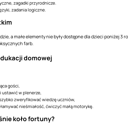
tyczne, zagadki przyrodnicze.
ęzyki, zadania logiczne.
tkim
zie, a małe elementy nie były dostępne dla dzieci poniżej 3 ro
oksycznych farb.
 edukacji domowej
ąca gości,
i ustawić w plenerze,
e szybko zweryfikować wiedzę uczniów,
ełamywać nieśmiałość, ćwiczyć małą motorykę.
nie koło fortuny?