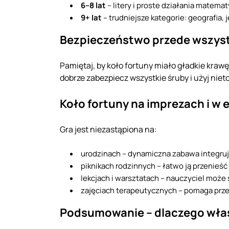
6–8 lat
– litery i proste działania matema
9+ lat
– trudniejsze kategorie: geografia, j
Bezpieczeństwo przede wszys
Pamiętaj, by koło fortuny miało gładkie krawęd
dobrze zabezpiecz wszystkie śruby i użyj niet
Koło fortuny na imprezach i w
Gra jest niezastąpiona na:
urodzinach – dynamiczna zabawa integruj
piknikach rodzinnych – łatwo ją przenieść 
lekcjach i warsztatach – nauczyciel moż
zajęciach terapeutycznych – pomaga prz
Podsumowanie – dlaczego właś