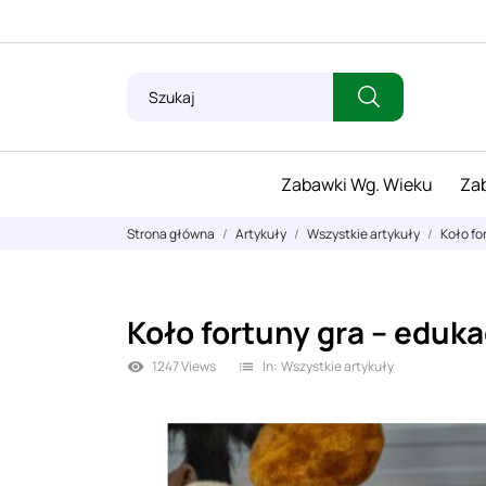
Zabawki Wg. Wieku
Zab
Strona główna
Artykuły
Wszystkie artykuły
Koło fo
Koło fortuny gra – eduka
1247 Views
In:
Wszystkie artykuły
visibility
list