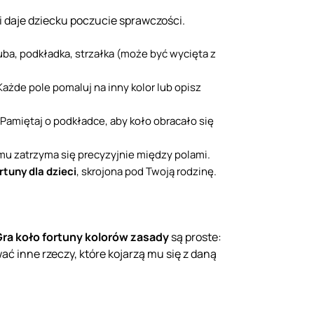
i daje dziecku poczucie sprawczości.
śruba, podkładka, strzałka (może być wycięta z
 Każde pole pomaluj na inny kolor lub opisz
 Pamiętaj o podkładce, aby koło obracało się
zemu zatrzyma się precyzyjnie między polami.
rtuny dla dzieci
, skrojona pod Twoją rodzinę.
Gra koło fortuny kolorów zasady
są proste:
ć inne rzeczy, które kojarzą mu się z daną