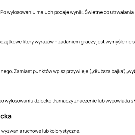
 2”. Po wylosowaniu maluch podaje wynik. Świetne do utrwalania
ątkowe litery wyrazów – zadaniem graczy jest wymyślenie sło
go. Zamiast punktów wpisz przywileje („dłuższa bajka”, „wybó
– po wylosowaniu dziecko tłumaczy znaczenie lub wypowiada s
ecka
ie wyzwania ruchowe lub kolorystyczne.