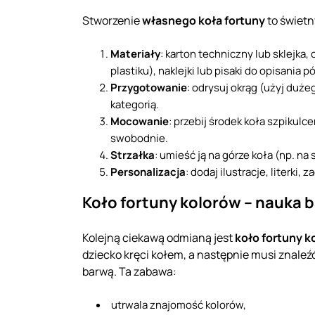
Stworzenie
własnego koła fortuny
to świetn
Materiały
: karton techniczny lub sklejka,
plastiku), naklejki lub pisaki do opisania pó
Przygotowanie
: odrysuj okrąg (użyj dużeg
kategorią.
Mocowanie
: przebij środek koła szpikul
swobodnie.
Strzałka
: umieść ją na górze koła (np. n
Personalizacja
: dodaj ilustracje, literki
Koło fortuny kolorów – nauka 
Kolejną ciekawą odmianą jest
koło fortuny k
dziecko kręci kołem, a następnie musi znaleź
barwą. Ta zabawa:
utrwala znajomość kolorów,