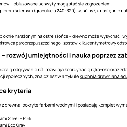
oriów – obluzowane uchwyty mogą stać się zagrożeniem.
papierem ściernym (granulacja 240–320), usuń pył, a następnie n
 lub oknie narażonym na ostre słońce – drewno może wysychać i w
pokrowca paroprzepuszczalnego i zostaw kilkucentymetrowy odst
– rozwój umiejętności i nauka poprzez z
ierają odgrywanie ról, rozwijają koordynację ręka-oko oraz zdol
ji społecznych, znajdziesz w artykule
kuchnia drewniana ed
e kryteria
e z drewna, pokryte farbami wodnymi i posiadają komplet wym
mi Silver – Pink
iami Eco Gray