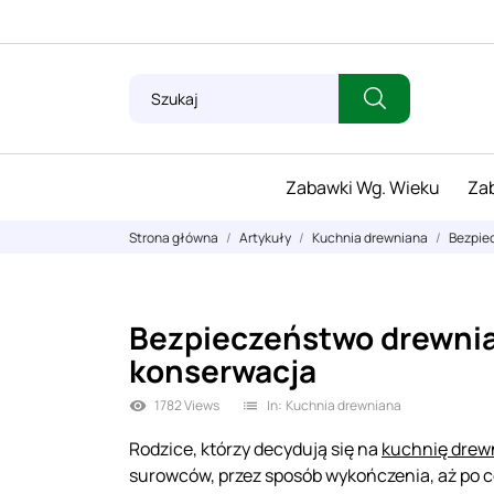
Zabawki Wg. Wieku
Zab
Strona główna
Artykuły
Kuchnia drewniana
Bezpiec
Bezpieczeństwo drewniane
konserwacja
1782 Views
In:
Kuchnia drewniana
visibility
list
Rodzice, którzy decydują się na
kuchnię drewn
surowców, przez sposób wykończenia, aż po c