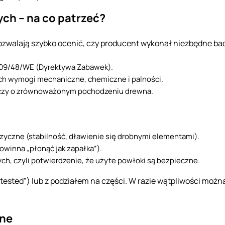
ch – na co patrzeć?
ozwalają szybko ocenić, czy producent wykonał niezbędne ba
009/48/WE (Dyrektywa Zabawek).
ych wymogi mechaniczne, chemiczne i palności.
adczy o zrównoważonym pochodzeniu drewna.
zyczne (stabilność, dławienie się drobnymi elementami).
owinna „płonąć jak zapałka”).
ch, czyli potwierdzenie, że użyte powłoki są bezpieczne.
 tested”) lub z podziałem na części. W razie wątpliwości możn
jne