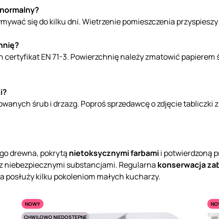
 normalny?
mywać się do kilku dni. Wietrzenie pomieszczenia przyspieszy
hnię?
 certyfikat EN 71-3. Powierzchnię należy zmatowić papierem ś
i?
owanych śrub i drzazg. Poproś sprzedawcę o zdjęcie tabliczki 
go drewna, pokrytą
nietoksycznymi farbami
i potwierdzoną 
 z niebezpiecznymi substancjami. Regularna
konserwacja za
wka posłuży kilku pokoleniom małych kucharzy.
NOWY
NO
CHWILOWO NIEDOSTĘPNE