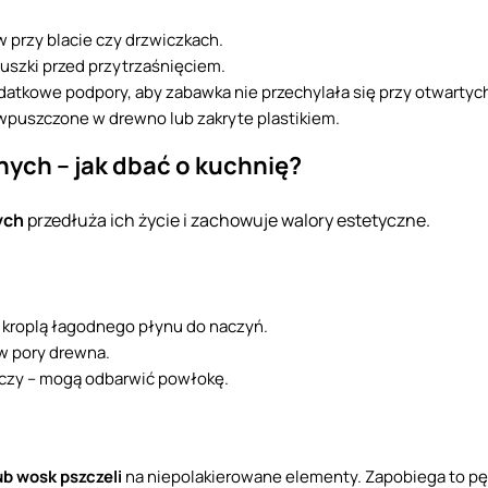
w przy blacie czy drzwiczkach.
luszki przed przytrzaśnięciem.
odatkowe podpory, aby zabawka nie przechylała się przy otwartyc
wpuszczone w drewno lub zakryte plastikiem.
ych – jak dbać o kuchnię?
ych
przedłuża ich życie i zachowuje walory estetyczne.
 i kroplą łagodnego płynu do naczyń.
 w pory drewna.
aczy – mogą odbarwić powłokę.
lub wosk pszczeli
na niepolakierowane elementy. Zapobiega to pę