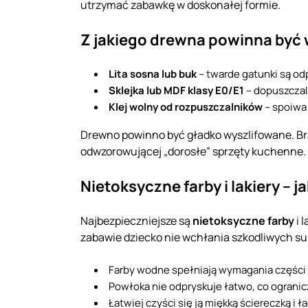
utrzymać zabawkę w doskonałej formie.
Z jakiego drewna powinna być
Lita sosna lub buk
– twarde gatunki są od
Sklejka lub MDF klasy E0/E1
– dopuszczal
Klej wolny od rozpuszczalników
– spoiwa
Drewno powinno być gładko wyszlifowane. Br
odwzorowującej „dorosłe” sprzęty kuchenne.
Nietoksyczne farby i lakiery –
Najbezpieczniejsze są
nietoksyczne farby
i 
zabawie dziecko nie wchłania szkodliwych su
Farby wodne spełniają wymagania części 3
Powłoka nie odpryskuje łatwo, co ograni
Łatwiej czyści się ją miękką ściereczką 