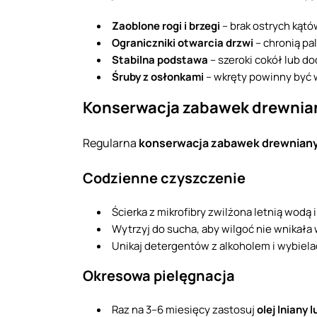
Zaoblone rogi i brzegi
– brak ostrych kątó
Ograniczniki otwarcia drzwi
– chronią pa
Stabilna podstawa
– szeroki cokół lub d
Śruby z osłonkami
– wkręty powinny być 
Konserwacja zabawek drewnian
Regularna
konserwacja zabawek drewnian
Codzienne czyszczenie
Ścierka z mikrofibry zwilżona letnią wodą
Wytrzyj do sucha, aby wilgoć nie wnikała
Unikaj detergentów z alkoholem i wybiel
Okresowa pielęgnacja
Raz na 3–6 miesięcy zastosuj
olej lniany 