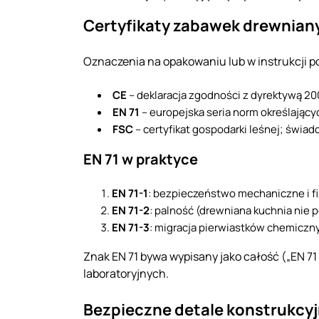
Certyfikaty zabawek drewniany
Oznaczenia na opakowaniu lub w instrukcji p
CE
– deklaracja zgodności z dyrektywą 2
EN 71
– europejska seria norm określając
FSC
– certyfikat gospodarki leśnej; świ
EN 71 w praktyce
EN 71-1
: bezpieczeństwo mechaniczne i fi
EN 71-2
: palność (drewniana kuchnia nie p
EN 71-3
: migracja pierwiastków chemiczny
Znak EN 71 bywa wypisany jako całość („EN 71
laboratoryjnych.
Bezpieczne detale konstrukcy