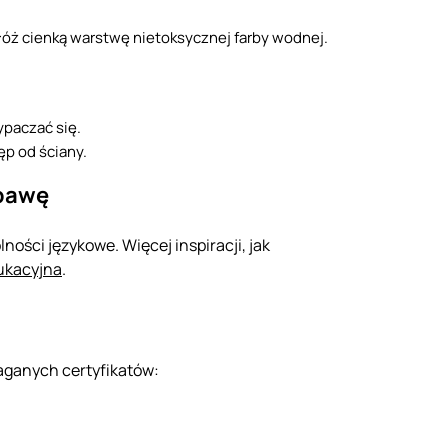
ałóż cienką warstwę nietoksycznej farby wodnej.
ypaczać się.
ęp od ściany.
abawę
ności językowe. Więcej inspiracji, jak
ukacyjna
.
aganych certyfikatów: