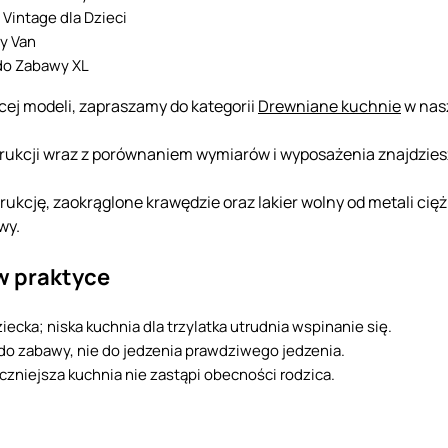
intage dla Dzieci
oy Van
do Zabawy XL
cej modeli, zapraszamy do kategorii
Drewniane kuchnie
w nasz
trukcji wraz z porównaniem wymiarów i wyposażenia znajdzie
ukcję, zaokrąglone krawędzie oraz lakier wolny od metali cię
wy.
w praktyce
ecka; niska kuchnia dla trzylatka utrudnia wspinanie się.
a do zabawy, nie do jedzenia prawdziwego jedzenia.
zniejsza kuchnia nie zastąpi obecności rodzica.