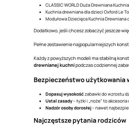
CLASSIC WORLD Duża Drewniana Kuchnia V
Kuchnia drewniana dla dzieci Oxford Le T
Modułowa Dziecięca Kuchnia Drewniana 
Dodatkowo, jeśli chcesz zobaczyć jeszcze wię
Pełne zestawienie najpopularniejszych kons
Każdy z powyższych modeli ma stabilną konstr
drewnianej kuchni
podczas codziennej zaba
Bezpieczeństwo użytkowania 
Dopasuj wysokość
zabawki do wzrostu dzi
Ustal zasady
– łyżki i „noże” to akcesori
Nadzór osoby dorosłej
– nawet najbezpiec
Najczęstsze pytania rodziców