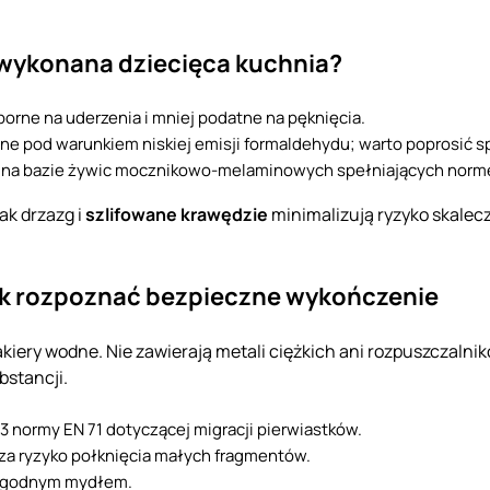
 wykonana dziecięca kuchnia?
porne na uderzenia i mniej podatne na pęknięcia.
ne pod warunkiem niskiej emisji formaldehydu; warto poprosić 
 na bazie żywic mocznikowo-melaminowych spełniających normę
ak drzazg i
szlifowane krawędzie
minimalizują ryzyko skalec
 jak rozpoznać bezpieczne wykończenie
lakiery wodne. Nie zawierają metali ciężkich ani rozpuszczaln
bstancji.
 normy EN 71 dotyczącej migracji pierwiastków.
cza ryzyko połknięcia małych fragmentów.
i łagodnym mydłem.