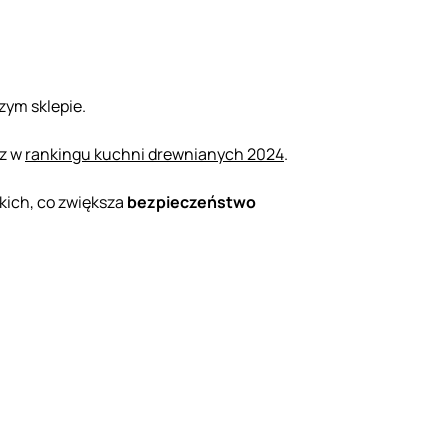
ym sklepie.
sz w
rankingu kuchni drewnianych 2024
.
żkich, co zwiększa
bezpieczeństwo