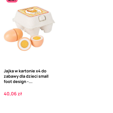
NOWY
Jajka w kartonie x4 do
zabawy dla dzieci small
foot design -...
Cena
40,06 zł