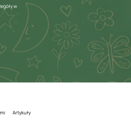
zegóły w
ami
Artykuły