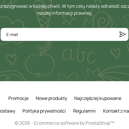
zrezygnować w każdej chwili. W tym celu należy odnaleźć szc
naszej informacji prawnej.
Promocje
Nowe produkty
Najczęściej kupowane
 dostawy
Polityka prywatności
Regulamin
Kontakt z n
© 2026 - Ecommerce software by PrestaShop™