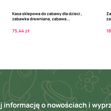
Kasa sklepowa do zabawy dla dzieci ,
Za
zabawka drewniana, zabawa...
za
Cena
C
75,44 zł
18
 informację o nowościach i wyp