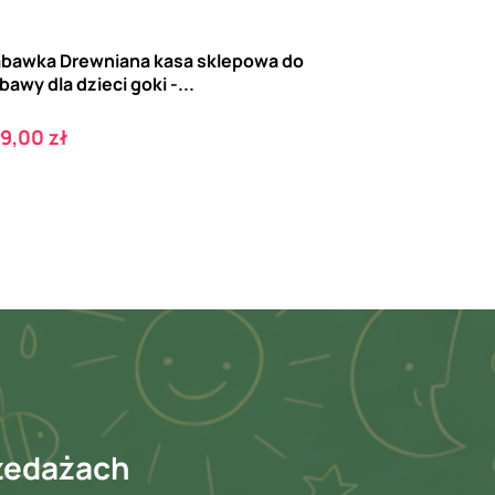
bawka Drewniana kasa sklepowa do
bawy dla dzieci goki -...
ena
9,00 zł
rzedażach