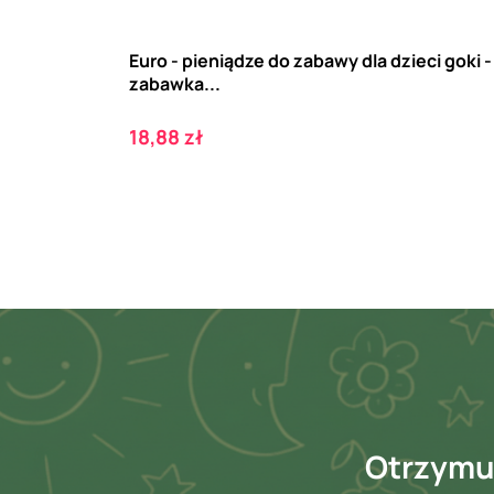
Euro - pieniądze do zabawy dla dzieci goki -
zabawka...
Cena
18,88 zł
Otrzymuj