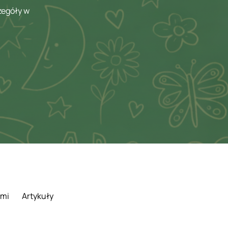
zegóły w
ami
Artykuły