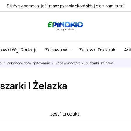
Służymy pomocą, jeśli masz pytania skontaktuj się z nami tutaj
awki Wg. Rodzaju
Zabawa W ...
Zabawki Do Nauki
An
a
Zabawa w dom i gotowanie
Zabawkowe pralki, suszarki i żelazka
zarki I Żelazka
Jest 1 produkt.