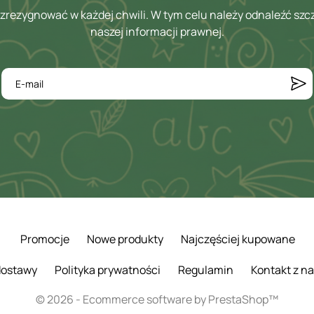
zrezygnować w każdej chwili. W tym celu należy odnaleźć szc
naszej informacji prawnej.
Promocje
Nowe produkty
Najczęściej kupowane
 dostawy
Polityka prywatności
Regulamin
Kontakt z n
© 2026 - Ecommerce software by PrestaShop™