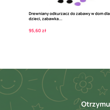
Drewniany odkurzacz do zabawy w dom dla
dzieci, zabawka...
Cena
95,60 zł
Otrzymuj