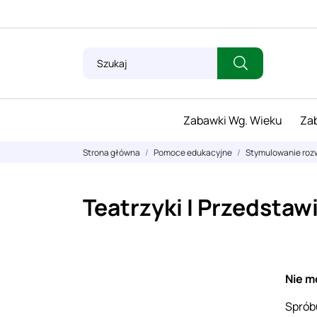
Zabawki Wg. Wieku
Zab
Strona główna
Pomoce edukacyjne
Stymulowanie roz
Teatrzyki I Przedstaw
Nie m
Spróbu