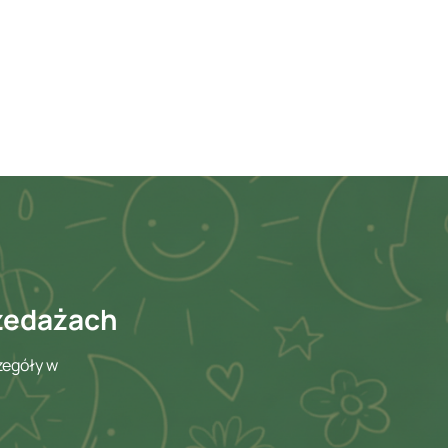
rzedażach
zegóły w