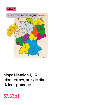
NOWY
CHWILOWO NIEDOSTĘPNE
Mapa Niemiec II, 16
elementów, puzzle dla
dzieci, pomoce...
Cena
37,63 zł