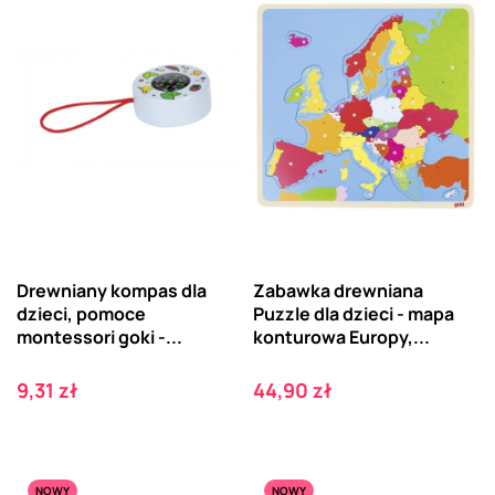
Drewniany kompas dla
Zabawka drewniana
dzieci, pomoce
Puzzle dla dzieci - mapa
montessori goki -...
konturowa Europy,...
Cena
Cena
9,31 zł
44,90 zł
NOWY
NOWY