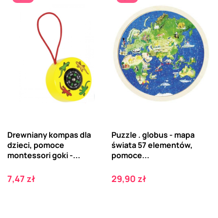
Drewniany kompas dla
Puzzle . globus - mapa
dzieci, pomoce
świata 57 elementów,
montessori goki -...
pomoce...
Cena
Cena
7,47 zł
29,90 zł