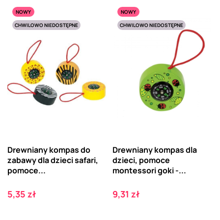
NOWY
NOWY
CHWILOWO NIEDOSTĘPNE
CHWILOWO NIEDOSTĘPNE
Drewniany kompas do
Drewniany kompas dla
zabawy dla dzieci safari,
dzieci, pomoce
pomoce...
montessori goki -...
Cena
Cena
5,35 zł
9,31 zł