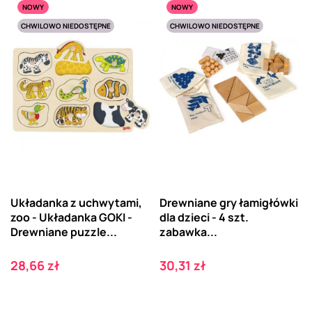
NOWY
NOWY
CHWILOWO NIEDOSTĘPNE
CHWILOWO NIEDOSTĘPNE
Układanka z uchwytami,
Drewniane gry łamigłówki
zoo - Układanka GOKI -
dla dzieci - 4 szt.
Drewniane puzzle...
zabawka...
Cena
Cena
28,66 zł
30,31 zł