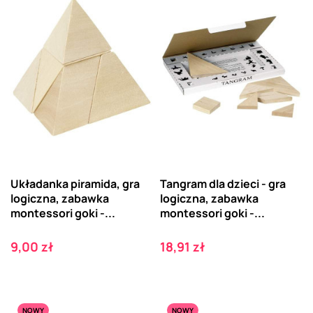
Układanka piramida, gra
Tangram dla dzieci - gra
logiczna, zabawka
logiczna, zabawka
montessori goki -...
montessori goki -...
Cena
Cena
9,00 zł
18,91 zł
NOWY
NOWY