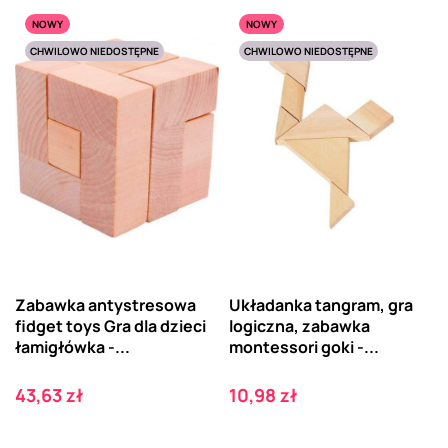
NOWY
NOWY
CHWILOWO NIEDOSTĘPNE
CHWILOWO NIEDOSTĘPNE
Zabawka antystresowa
Układanka tangram, gra
fidget toys Gra dla dzieci
logiczna, zabawka
łamigłówka -...
montessori goki -...
Cena
Cena
43,63 zł
10,98 zł