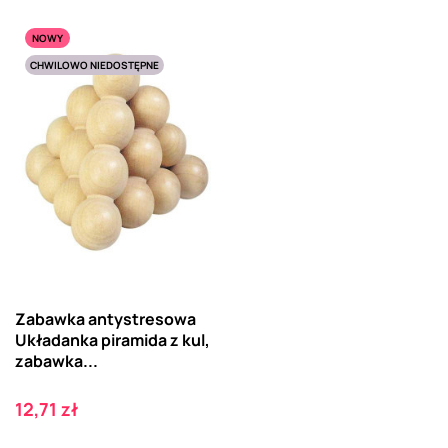
NOWY
CHWILOWO NIEDOSTĘPNE
Zabawka antystresowa
Układanka piramida z kul,
zabawka...
Cena
12,71 zł