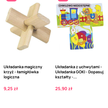
CHWILOWO NIEDOSTĘPNE
Układanka magiczny
Układanka z uchwytami -
krzyż - łamigłówka
Układanka GOKI - Dopasuj
logiczna
kształty -...
Cena
Cena
9,25 zł
25,90 zł