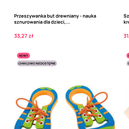
Przeszywanka but drewniany - nauka
Sz
sznurowania dla dzieci,...
kr
Cena
C
33,27 zł
31
NOWY
CHWILOWO NIEDOSTĘPNE