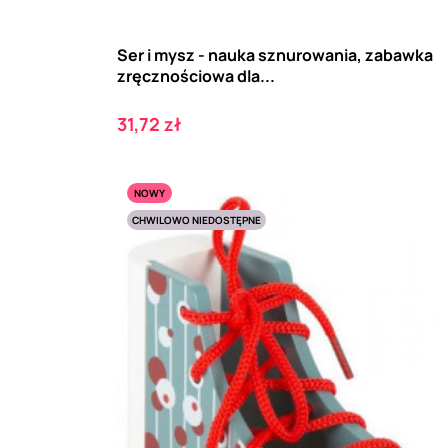
Ser i mysz - nauka sznurowania, zabawka
zręcznościowa dla...
Cena
31,72 zł
NOWY
CHWILOWO NIEDOSTĘPNE