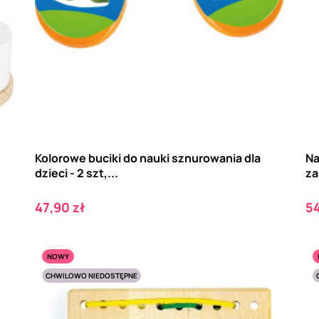
Kolorowe buciki do nauki sznurowania dla
Na
dzieci - 2 szt,...
za
Cena
C
47,90 zł
54
NOWY
CHWILOWO NIEDOSTĘPNE