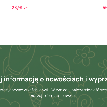
Cena
C
28,91 zł
66
 informację o nowościach i wyp
zrezygnować w każdej chwili. W tym celu należy odnaleźć szc
naszej informacji prawnej.