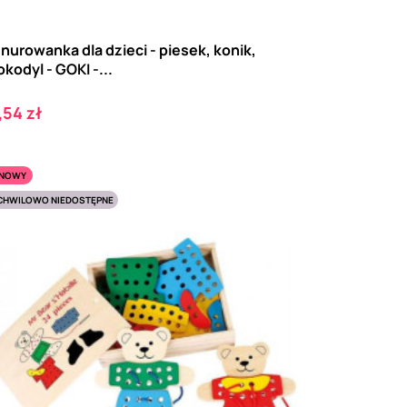
nurowanka dla dzieci - piesek, konik,
okodyl - GOKI -...
ena
,54 zł
NOWY
CHWILOWO NIEDOSTĘPNE