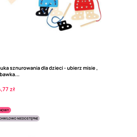
uka sznurowania dla dzieci - ubierz misie ,
bawka...
ena
,77 zł
NOWY
CHWILOWO NIEDOSTĘPNE