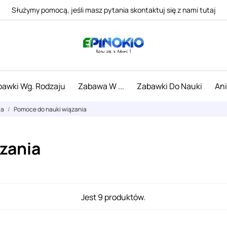
Służymy pomocą, jeśli masz pytania skontaktuj się z nami tutaj
awki Wg. Rodzaju
Zabawa W ...
Zabawki Do Nauki
An
ia
Pomoce do nauki wiązania
zania
Jest 9 produktów.