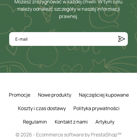
Możesz zrezygnować w każdej chwili. W tym celu
należy odnaleźć szczegóły w naszej informacji
prawnej.
Promocje
Nowe produkty
Najczęściej kupowane
Koszty i czas dostawy
Polityka prywatności
Regulamin
Kontakt z nami
Artykuły
© 2026 - Ecommerce software by PrestaShop™