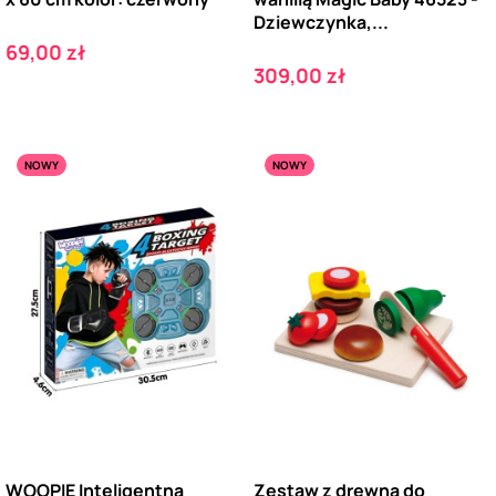
Dziewczynka,...
Cena
69,00 zł
Cena
309,00 zł
NOWY
NOWY
WOOPIE Inteligentna
Zestaw z drewna do