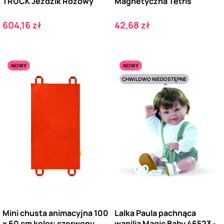
TRUCK Jeździk Różowy
Magnetyczna Tetris
Cena
Cena
604,16 zł
42,68 zł
NOWY
NOWY
CHWILOWO NIEDOSTĘPNE
Mini chusta animacyjna 100
Lalka Paula pachnąca
x 60 cm kolor: czerwony
wanilią Magic Baby 46523 -