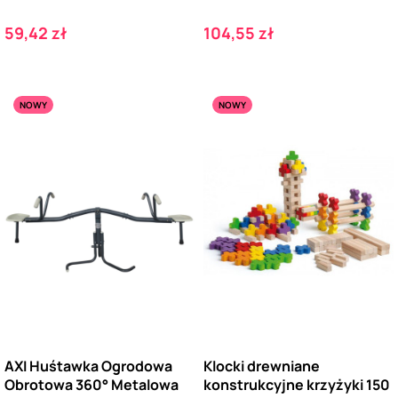
Cena
Cena
59,42 zł
104,55 zł
NOWY
NOWY
AXI Huśtawka Ogrodowa
Klocki drewniane
Obrotowa 360° Metalowa
konstrukcyjne krzyżyki 150