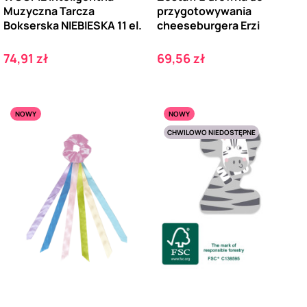
Muzyczna Tarcza
przygotowywania
Bokserska NIEBIESKA 11 el.
cheeseburgera Erzi
Cena
Cena
74,91 zł
69,56 zł
NOWY
NOWY
CHWILOWO NIEDOSTĘPNE