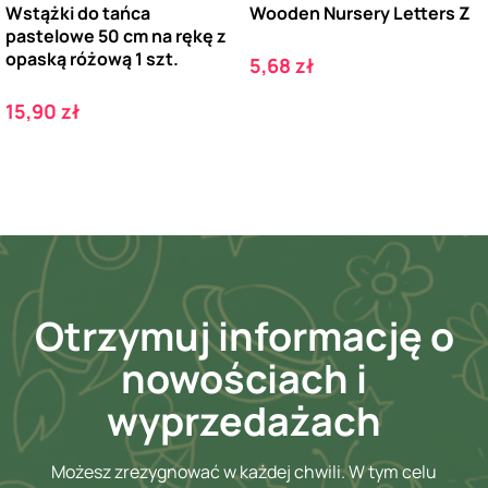
Wstążki do tańca
Wooden Nursery Letters Z
pastelowe 50 cm na rękę z
opaską różową 1 szt.
Cena
5,68 zł
Cena
15,90 zł
Otrzymuj informację o
nowościach i
wyprzedażach
Możesz zrezygnować w każdej chwili. W tym celu