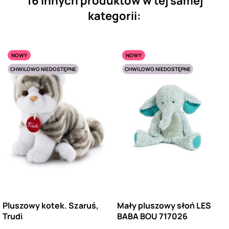
16 innych produktów w tej samej
kategorii:
NOWY
NOWY
CHWILOWO NIEDOSTĘPNE
CHWILOWO NIEDOSTĘPNE
Pluszowy kotek. Szaruś,
Mały pluszowy słoń LES
Trudi
BABA BOU 717026