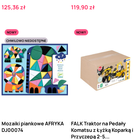
Cena
Cena
125,36 zł
119,90 zł
NOWY
NOWY
CHWILOWO NIEDOSTĘPNE
Mozaiki piankowe AFRYKA
FALK Traktor na Pedały
DJ00074
Komatsu z Łyżką Koparką i
Przyczepą 2-5...