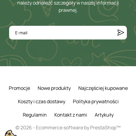
należy odnaleźć szczegóły w naszej informacji
prawnej.
Promocje
Nowe produkty
Najczęściej kupowane
Koszty i czas dostawy
Polityka prywatności
Regulamin
Kontakt z nami
Artykuły
© 2026 - Ecommerce software by PrestaShop™