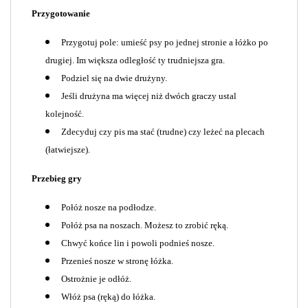
Przygotowanie
Przygotuj pole: umieść psy po jednej stronie a łóżko po
drugiej. Im większa odległość ty trudniejsza gra.
Podziel się na dwie drużyny.
Jeśli drużyna ma więcej niż dwóch graczy ustal
kolejność.
Zdecyduj czy pis ma stać (trudne) czy leżeć na plecach
(łatwiejsze).
Przebieg gry
Połóż nosze na podłodze.
Połóż psa na noszach. Możesz to zrobić ręką.
Chwyć końce lin i powoli podnieś nosze.
Przenieś nosze w stronę łóżka.
Ostrożnie je odłóż.
Włóż psa (ręką) do łóżka.