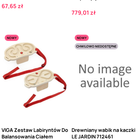
Cena
67,65 zł
Cena
779,01 zł
NOWY
NOWY
CHWILOWO NIEDOSTĘPNE
VIGA Zestaw Labiryntów Do
Drewniany wabik na kaczki
Balansowania Ciałem
LE JARDIN 712461