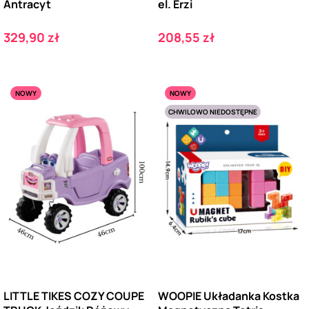
Antracyt
el. Erzi
Cena
Cena
329,90 zł
208,55 zł
NOWY
NOWY
CHWILOWO NIEDOSTĘPNE
LITTLE TIKES COZY COUPE
WOOPIE Układanka Kostka