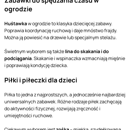
Zabawki do spędzania czasu w
ogrodzie
Huśtawka
w ogrodzie to klasyka dziecięcej zabawy.
Poprawia koordynację ruchową i daje mnóstwo frajdy.
Można ją powiesić na drzewie lub specjalnym stelażu.
Świetnym wyborem są także
lina do skakania i do
podciągania
. Skakanie i wspinaczka wzmacniają mięśnie
i poprawiają kondycję dziecka.
Piłki i piłeczki dla dzieci
Piłka to jedna z najprostszych, a jednocześnie najbardziej
uniwersalnych zabawek. Różne rodzaje piłek zachęcają
do aktywności fizycznej, rozwijają zręczność i
umiejętności ruchowe.
Ciekawym wyborem jest
zośka
– miękka, szydełkowana