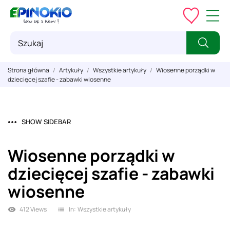
Strona główna
Artykuły
Wszystkie artykuły
Wiosenne porządki w
dziecięcej szafie - zabawki wiosenne
SHOW SIDEBAR
Wiosenne porządki w
dziecięcej szafie - zabawki
wiosenne
412 Views
In:
Wszystkie artykuły
visibility
list