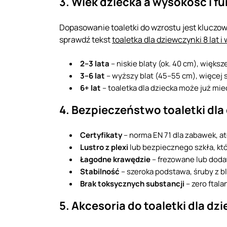
3. Wiek dziecka a wysokość i fu
Dopasowanie toaletki do wzrostu jest kluczo
sprawdź tekst
toaletka dla dziewczynki 8 lat i 
2–3 lata
– niskie blaty (ok. 40 cm), więk
3–6 lat
– wyższy blat (45–55 cm), więcej s
6+ lat
– toaletka dla dziecka może już mie
4. Bezpieczeństwo toaletki dla
Certyfikaty
– norma EN 71 dla zabawek, at
Lustro z plexi
lub bezpiecznego szkła, któr
Łagodne krawędzie
– frezowane lub doda
Stabilność
– szeroka podstawa, śruby z b
Brak toksycznych substancji
– zero ftala
5. Akcesoria do toaletki dla dz