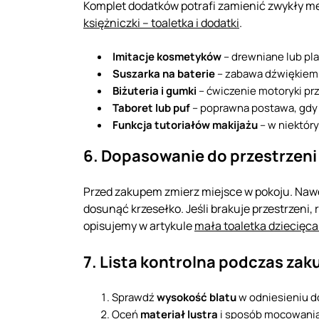
Komplet dodatków potrafi zamienić zwykły m
księżniczki – toaletka i dodatki
.
Imitacje kosmetyków
– drewniane lub pl
Suszarka na baterie
– zabawa dźwiękiem i
Biżuteria i gumki
– ćwiczenie motoryki prz
Taboret lub puf
– poprawna postawa, gdy 
Funkcja tutoriałów makijażu
– w niektór
6. Dopasowanie do przestrzeni 
Przed zakupem zmierz miejsce w pokoju. Naw
dosunąć krzesełko. Jeśli brakuje przestrzeni,
opisujemy w artykule
mała toaletka dziecięc
7. Lista kontrolna podczas zak
Sprawdź
wysokość blatu
w odniesieniu d
Oceń
materiał lustra
i sposób mocowania