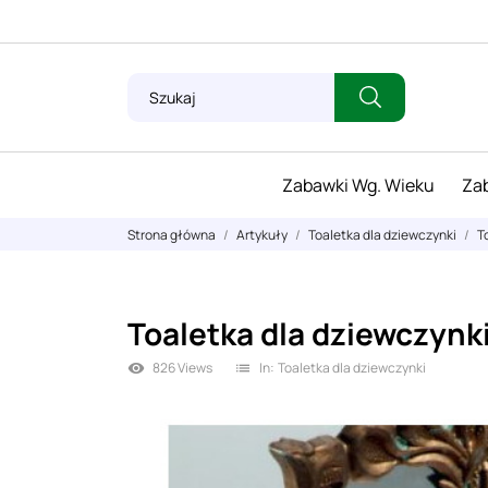
Zabawki Wg. Wieku
Zab
Strona główna
Artykuły
Toaletka dla dziewczynki
T
Toaletka dla dziewczynki
826 Views
In:
Toaletka dla dziewczynki
visibility
list