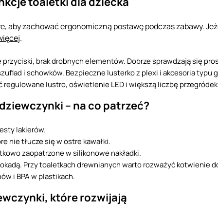
nkcje toaletki dla dziecka
we, aby zachować ergonomiczną postawę podczas zabawy. Jeżel
więcej
.
sze przyciski, brak drobnych elementów. Dobrze sprawdzają się pr
zuflad i schowków. Bezpieczne lusterko z plexi i akcesoria typu g
ć regulowane lustro, oświetlenie LED i większą liczbę przegródek 
 dziewczynki – na co patrzeć?
esty lakierów.
e nie tłucze się w ostre kawałki.
tkowo zaopatrzone w silikonowe nakładki.
lokadą. Przy toaletkach drewnianych warto rozważyć kotwienie do
nów i BPA w plastikach.
iewczynki, które rozwijają