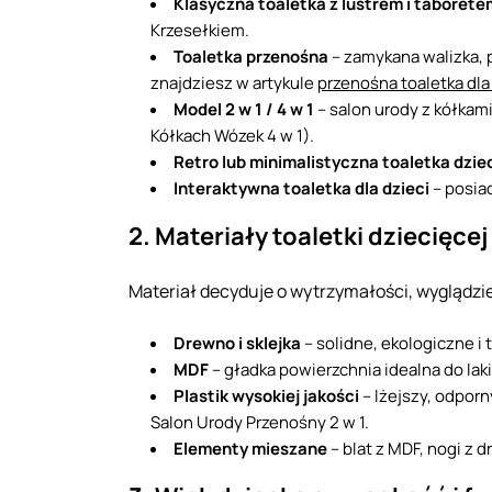
Klasyczna toaletka z lustrem i taborete
Krzesełkiem.
Toaletka przenośna
– zamykana walizka, p
znajdziesz w artykule
przenośna toaletka dla 
Model 2 w 1 / 4 w 1
– salon urody z kółkam
Kółkach Wózek 4 w 1).
Retro lub minimalistyczna toaletka dzie
Interaktywna toaletka dla dzieci
– posia
2. Materiały toaletki dziecięce
Materiał decyduje o wytrzymałości, wyglądzie
Drewno i sklejka
– solidne, ekologiczne i
MDF
– gładka powierzchnia idealna do la
Plastik wysokiej jakości
– lżejszy, odpor
Salon Urody Przenośny 2 w 1.
Elementy mieszane
– blat z MDF, nogi z 