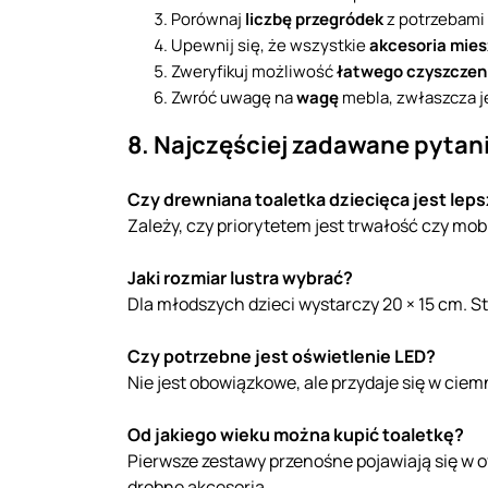
Porównaj
liczbę przegródek
z potrzebami 
Upewnij się, że wszystkie
akcesoria mies
Zweryfikuj możliwość
łatwego czyszczen
Zwróć uwagę na
wagę
mebla, zwłaszcza je
8. Najczęściej zadawane pytan
Czy drewniana toaletka dziecięca jest leps
Zależy, czy priorytetem jest trwałość czy mob
Jaki rozmiar lustra wybrać?
Dla młodszych dzieci wystarczy 20 × 15 cm. St
Czy potrzebne jest oświetlenie LED?
Nie jest obowiązkowe, ale przydaje się w ciem
Od jakiego wieku można kupić toaletkę?
Pierwsze zestawy przenośne pojawiają się w o
drobne akcesoria.