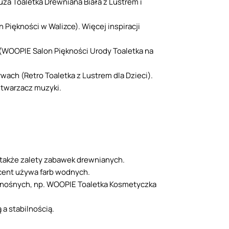
uża Toaletka Drewniana Biała z Lustrem i
 Piękności w Walizce). Więcej inspiracji
 (WOOPIE Salon Piękności Urody Toaletka na
ach (Retro Toaletka z Lustrem dla Dzieci).
dtwarzacz muzyki.
z także zalety zabawek drewnianych.
ucent używa farb wodnych.
zenośnych, np. WOOPIE Toaletka Kosmetyczka
a stabilnością.