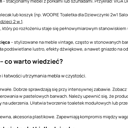
m
– stacjonarny mebel z półkami lub szufladami. Przykład: VIGA D
lecak lub koszyk (np. WOOPIE Toaletka dla Dziewczynki 2w1 Salon
dzieci 2 w 1
.
i, który po rozłożeniu staje się pełnowymiarowym stanowiskiem
cięca
– stylizowane na meble vintage, często w stonowanych barw
da podświetlane lustro, efekty dźwiękowe, a nawet gniazdo na o
j – co warto wiedzieć?
 i łatwości utrzymania mebla w czystości.
 trwałe. Dobrze sprawdzają się przy intensywnej zabawie. Zobac
kierowania w pastelowych barwach. Należy upewnić się, że prod
ny na uderzenia. Ułatwia tworzenie toaletek modułowych lub pr
drewna, akcesoria plastikowe. Zapewniają kompromis między wagą 