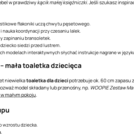
ebel w prawdziwy
kącik małej księżniczki
. Jeśli szukasz inspira
astikowe flakoniki uczą chwytu pęsetowego.
 nauka koordynacji przy czesaniu lalek.
y zapinaniu bransoletek.
dziecko siedzi przed lustrem.
ych modelach interaktywnych słychać instrukcje nagrane w język
– mała toaletka dziecięca
et niewielka
toaletka dla dzieci
potrzebuje ok. 60 cm zapasu 
 rozważ model składany lub przenośny, np.
WOOPIE Zestaw Małe
a w małym pokoju
.
upu
o wzrostu dziecka.
.