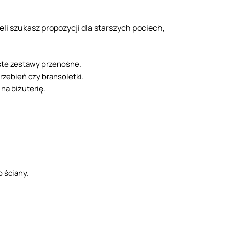
i szukasz propozycji dla starszych pociech,
oste zestawy przenośne.
rzebień czy bransoletki.
na biżuterię.
 ściany.