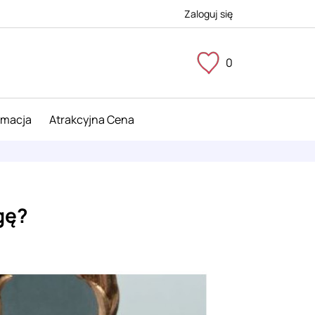
Zaloguj się
0
imacja
Atrakcyjna Cena
gę?