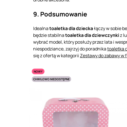
9. Podsumowanie
Idealna
toaletka dla dziecka
łączy w sobie b
będzie stabilna
toaletka dla dziewczynki
z l
wybrać model, który posłuży przez lata i wesp
niespodziance, zajrzyj do poradnika
toaletka 
się z ofertą w kategorii
Zestawy do zabawy w f
NOWY
CHWILOWO NIEDOSTĘPNE