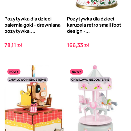
Pozytywka dla dzieci
Pozytywka dla dzieci
balernia goki - drewniana
karuzela retro small foot
pozytywka,...
design -...
Cena
Cena
78,11 zł
166,33 zł
NOWY
NOWY
CHWILOWO NIEDOSTĘPNE
CHWILOWO NIEDOSTĘPNE