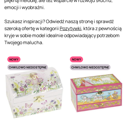
piękną melodię, ale też wsparcie w rozwoju słuchu,
emocji i wyobraźni.
Szukasz inspiracji? Odwiedź naszą stronę i sprawdź
szeroką ofertę w kategorii
Pozytywki
, która z pewnością
kryje w sobie model idealnie odpowiadający potrzebom
Twojego malucha.
NOWY
NOWY
CHWILOWO NIEDOSTĘPNE
CHWILOWO NIEDOSTĘPNE