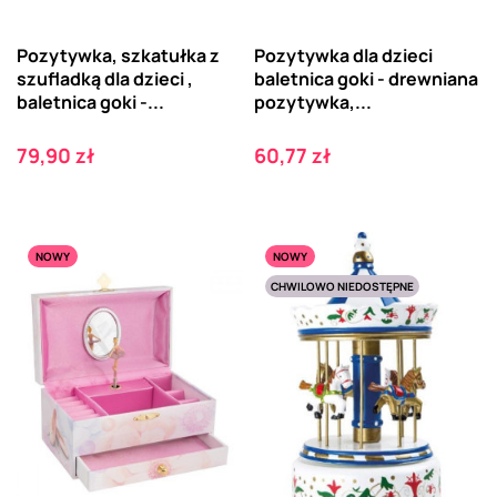
Pozytywka, szkatułka z
Pozytywka dla dzieci
szufladką dla dzieci ,
baletnica goki - drewniana
baletnica goki -...
pozytywka,...
Cena
Cena
79,90 zł
60,77 zł
NOWY
NOWY
CHWILOWO NIEDOSTĘPNE