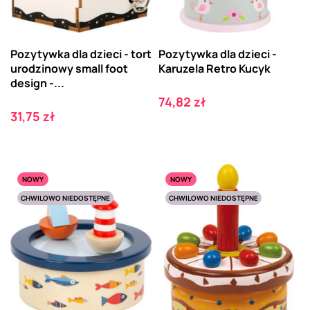
Pozytywka dla dzieci - tort
Pozytywka dla dzieci -
urodzinowy small foot
Karuzela Retro Kucyk
design -...
Cena
74,82 zł
Cena
31,75 zł
NOWY
NOWY
CHWILOWO NIEDOSTĘPNE
CHWILOWO NIEDOSTĘPNE