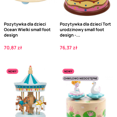
Pozytywka dla dzieci
Pozytywka dla dzieci Tort
Ocean Wielki small foot
urodzinowy small foot
design
design -...
Cena
Cena
70,87 zł
76,37 zł
NOWY
NOWY
CHWILOWO NIEDOSTĘPNE