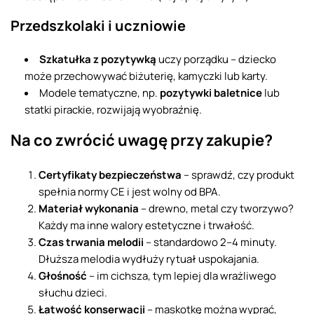
Przedszkolaki i uczniowie
Szkatułka z pozytywką
uczy porządku – dziecko
może przechowywać biżuterię, kamyczki lub karty.
Modele tematyczne, np.
pozytywki baletnice
lub
statki pirackie, rozwijają wyobraźnię.
Na co zwrócić uwagę przy zakupie?
Certyfikaty bezpieczeństwa
– sprawdź, czy produkt
spełnia normy CE i jest wolny od BPA.
Materiał wykonania
– drewno, metal czy tworzywo?
Każdy ma inne walory estetyczne i trwałość.
Czas trwania melodii
– standardowo 2–4 minuty.
Dłuższa melodia wydłuży rytuał uspokajania.
Głośność
– im cichsza, tym lepiej dla wrażliwego
słuchu dzieci.
Łatwość konserwacji
– maskotkę można wyprać,