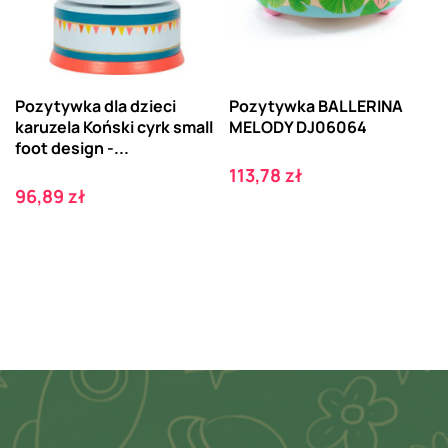
Pozytywka dla dzieci
Pozytywka BALLERINA
karuzela Koński cyrk small
MELODY DJ06064
foot design -...
Cena
113,78 zł
Cena
96,89 zł