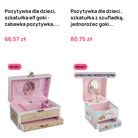
Pozytywka dla dzieci,
Pozytywka dla dzieci ,
szkatułka elf goki -
szkatułka z szufladką,
zabawka pozytywka,...
jednorożec goki...
Cena
Cena
66,57 zł
80,75 zł
NOWY
NOWY
CHWILOWO NIEDOSTĘPNE