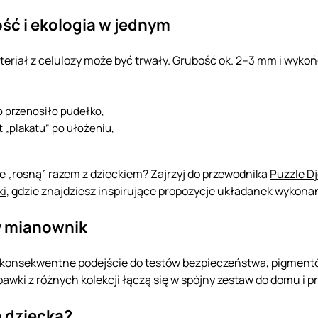
ość i ekologia w jednym
eriał z celulozy może być trwały. Grubość ok. 2–3 mm i wyk
o przenosiło pudełko,
 „plakatu” po ułożeniu,
e „rosną” razem z dzieckiem? Zajrzyj do przewodnika
Puzzle Dj
ki
, gdzie znajdziesz inspirujące propozycje układanek wykona
y mianownik
 konsekwentne podejście do testów bezpieczeństwa, pigmentów
awki z różnych kolekcji łączą się w spójny zestaw do domu i p
b dziecka?