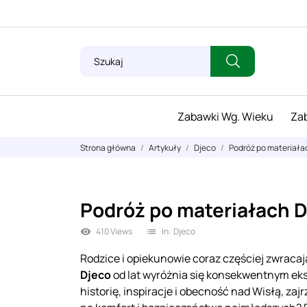
Zabawki Wg. Wieku
Zab
Strona główna
Artykuły
Djeco
Podróż po materiałac
Podróż po materiałach D
410 Views
In:
Djeco
visibility
list
Rodzice i opiekunowie coraz częściej zwracaj
Djeco
od lat wyróżnia się konsekwentnym eksp
historię, inspiracje i obecność nad Wisłą, zaj