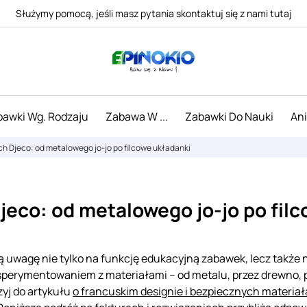
Służymy pomocą, jeśli masz pytania skontaktuj się z nami tutaj
awki Wg. Rodzaju
Zabawa W ...
Zabawki Do Nauki
An
h Djeco: od metalowego jo-jo po filcowe układanki
jeco: od metalowego jo-jo po fil
ą uwagę nie tylko na funkcję edukacyjną zabawek, lecz także 
erymentowaniem z materiałami – od metalu, przez drewno, po f
rzyj do artykułu
o francuskim designie i bezpiecznych materia