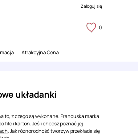
Zaloguj się
0
imacja
Atrakcyjna Cena
cowe układanki
na to, z czego są wykonane. Francuska marka
ilc i karton. Jeśli chcesz poznać jej
łach
. Jak różnorodność tworzyw przekłada się