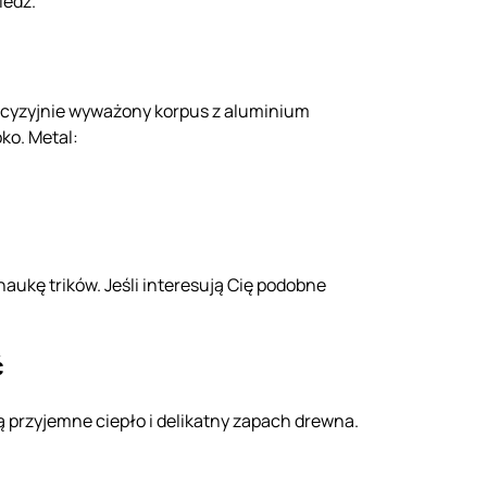
iedź.
ecyzyjnie wyważony korpus z aluminium
ko. Metal:
aukę trików. Jeśli interesują Cię podobne
ć
ą przyjemne ciepło i delikatny zapach drewna.