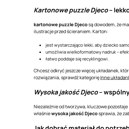
Kartonowe puzzle Djeco
– lekk
kartonowe puzzle Djeco
są dowodem, że mat
ilustracje przed ścieraniem. Karton:
jest wystarczająco lekki, aby dziecko sam
umożliwia wielkoformatowy nadruk – efekt
łatwo poddaje się recyklingowi.
Chcesz odkryć jeszcze więcej układanek, któr
rozwiązania, sprawdź kategorię
Inne układan
Wysoka jakość Djeco
– wspóln
Niezależnie od tworzywa, kluczowe pozostaje
właśnie
wysoka jakość Djeco
sprawia, że zab
Jak dobrać materiał do potrze