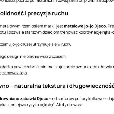
oniższa podróż po fakturach i rozwiązaniach przybliża odpow
solidność i precyzja ruchu
 metalowym rzemiosłem marki, jest
metalowe jo-jo Djeco
. Pr
rotu i pozwala starszym dzieciom trenować koordynację ręka-o
zemu jo-jo dłużej utrzymuje się w ruchu,
tego design nie blaknie wraz z czasem.
gładka powierzchnia minimalizuje tarcie sznurka, co ułatwia n
ię
zabawek Jojo
.
wno – naturalna tekstura i długowiecznoś
drewniane zabawki Djeco
– od sorterów po tory kulkowe – daj
arka zmniejsza ryzyko pęknięć. Atuty drewna: