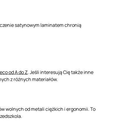
ończenie satynowym laminatem chronią
eco od A do Z
. Jeśli interesują Cię także inne
nych z różnych materiałów.
 wolnych od metali ciężkich i ergonomii. To
rzedszkola.