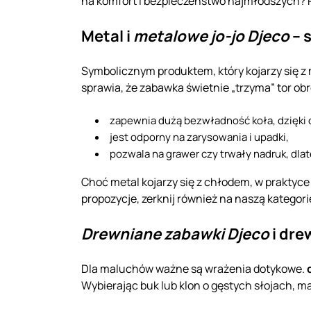
na komfort i bezpieczeństwo najmłodszych? P
Metal i
metalowe jo-jo Djeco
– 
Symbolicznym produktem, który kojarzy się z
sprawia, że zabawka świetnie „trzyma” tor ob
zapewnia dużą bezwładność koła, dzięki c
jest odporny na zarysowania i upadki,
pozwala na grawer czy trwały nadruk, dla
Choć metal kojarzy się z chłodem, w praktyce 
propozycje, zerknij również na naszą kategor
Drewniane zabawki Djeco
i dre
Dla maluchów ważne są wrażenia dotykowe.
Wybierając buk lub klon o gęstych słojach, m