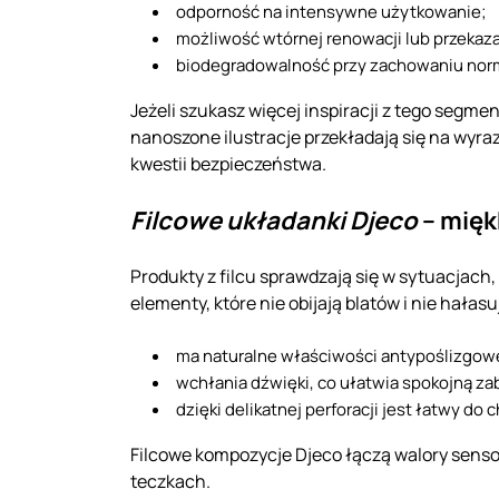
odporność na intensywne użytkowanie;
możliwość wtórnej renowacji lub przeka
biodegradowalność przy zachowaniu nor
Jeżeli szukasz więcej inspiracji z tego segme
nanoszone ilustracje przekładają się na wyr
kwestii bezpieczeństwa.
Filcowe układanki Djeco
– mięk
Produkty z filcu sprawdzają się w sytuacjach, 
elementy, które nie obijają blatów i nie hałasu
ma naturalne właściwości antypoślizgowe,
wchłania dźwięki, co ułatwia spokojną z
dzięki delikatnej perforacji jest łatwy do
Filcowe kompozycje Djeco łączą walory sens
teczkach.