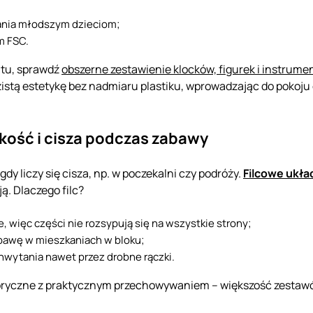
zania młodszym dzieciom;
m FSC.
ntu, sprawdź
obszerne zestawienie klocków, figurek i instru
azistą estetykę bez nadmiaru plastiku, wprowadzając do pokoj
kość i cisza podczas zabawy
gdy liczy się cisza, np. w poczekalni czy podróży.
Filcowe ukła
ją. Dlaczego filc?
 więc części nie rozsypują się na wszystkie strony;
abawę w mieszkaniach w bloku;
 chwytania nawet przez drobne rączki.
oryczne z praktycznym przechowywaniem – większość zestawó