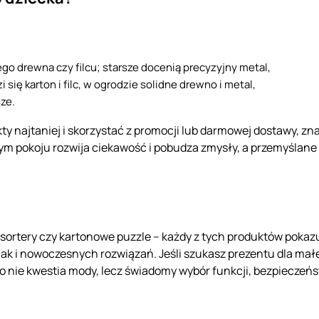
ego drewna czy filcu; starsze docenią precyzyjny metal,
ię karton i filc, w ogrodzie solidne drewno i metal,
sze.
y najtaniej i skorzystać z promocji lub darmowej dostawy, zn
nym pokoju rozwija ciekawość i pobudza zmysły, a przemyślan
 sortery czy kartonowe puzzle – każdy z tych produktów pokaz
jak i nowoczesnych rozwiązań. Jeśli szukasz prezentu dla małe
 nie kwestia mody, lecz świadomy wybór funkcji, bezpieczeńst