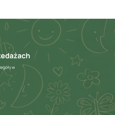
rzedażach
zegóły w