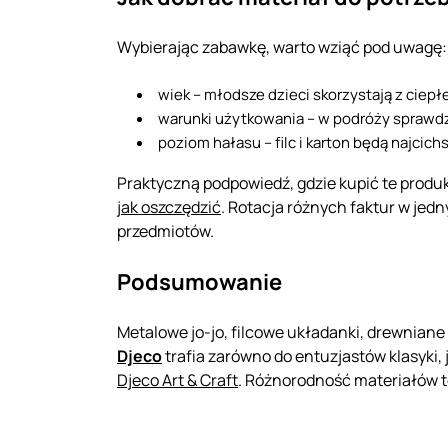
Wybierając zabawkę, warto wziąć pod uwagę:
wiek – młodsze dzieci skorzystają z ciepł
warunki użytkowania – w podróży sprawdzi s
poziom hałasu – filc i karton będą najcich
Praktyczną podpowiedź, gdzie kupić te produkt
jak oszczędzić
. Rotacja różnych faktur w jed
przedmiotów.
Podsumowanie
Metalowe jo-jo, filcowe układanki, drewniane
Djeco
trafia zarówno do entuzjastów klasyki, 
Djeco Art & Craft
. Różnorodność materiałów to