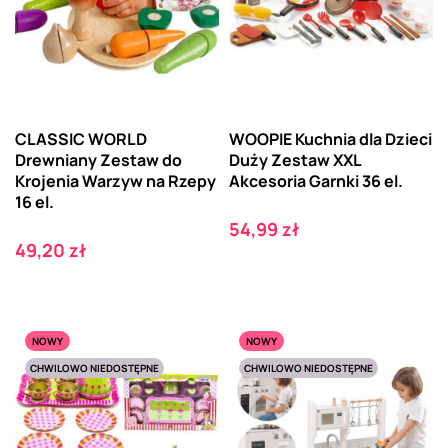
CLASSIC WORLD
WOOPIE Kuchnia dla Dzieci
Drewniany Zestaw do
Duży Zestaw XXL
Krojenia Warzyw na Rzepy
Akcesoria Garnki 36 el.
16 el.
Cena
54,99 zł
Cena
49,20 zł
NOWY
NOWY
CHWILOWO NIEDOSTĘPNE
CHWILOWO NIEDOSTĘPNE