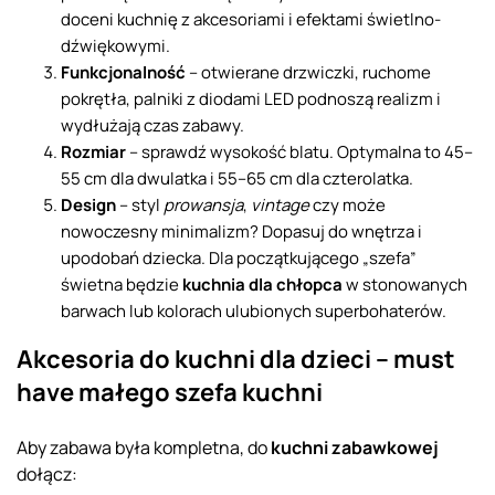
doceni kuchnię z akcesoriami i efektami świetlno-
dźwiękowymi.
Funkcjonalność
– otwierane drzwiczki, ruchome
pokrętła, palniki z diodami LED podnoszą realizm i
wydłużają czas zabawy.
Rozmiar
– sprawdź wysokość blatu. Optymalna to 45–
55 cm dla dwulatka i 55–65 cm dla czterolatka.
Design
– styl
prowansja
,
vintage
czy może
nowoczesny minimalizm? Dopasuj do wnętrza i
upodobań dziecka. Dla początkującego „szefa”
świetna będzie
kuchnia dla chłopca
w stonowanych
barwach lub kolorach ulubionych superbohaterów.
Akcesoria do kuchni dla dzieci – must
have małego szefa kuchni
Aby zabawa była kompletna, do
kuchni zabawkowej
dołącz: