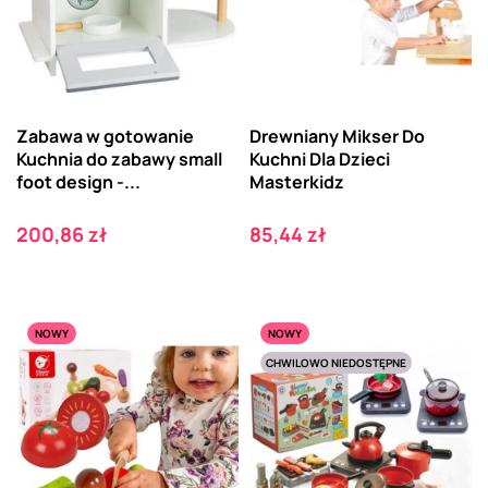
Zabawa w gotowanie
Drewniany Mikser Do
Kuchnia do zabawy small
Kuchni Dla Dzieci
foot design -...
Masterkidz
Cena
Cena
200,86 zł
85,44 zł
NOWY
NOWY
CHWILOWO NIEDOSTĘPNE