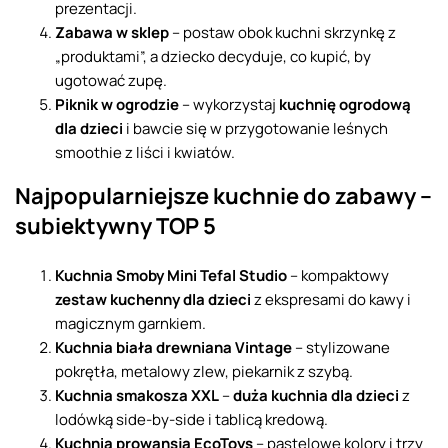
prezentacji.
Zabawa w sklep
– postaw obok kuchni skrzynkę z
„produktami”, a dziecko decyduje, co kupić, by
ugotować zupę.
Piknik w ogrodzie
– wykorzystaj
kuchnię ogrodową
dla dzieci
i bawcie się w przygotowanie leśnych
smoothie z liści i kwiatów.
Najpopularniejsze kuchnie do zabawy –
subiektywny TOP 5
Kuchnia Smoby Mini Tefal Studio
– kompaktowy
zestaw kuchenny dla dzieci
z ekspresami do kawy i
magicznym garnkiem.
Kuchnia biała drewniana Vintage
– stylizowane
pokrętła, metalowy zlew, piekarnik z szybą.
Kuchnia smakosza XXL
–
duża kuchnia dla dzieci
z
lodówką side-by-side i tablicą kredową.
Kuchnia prowansja EcoToys
– pastelowe kolory i trzy