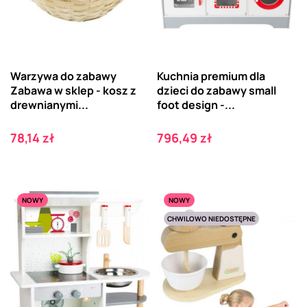
Warzywa do zabawy
Kuchnia premium dla
Zabawa w sklep - kosz z
dzieci do zabawy small
drewnianymi...
foot design -...
Cena
Cena
78,14 zł
796,49 zł
NOWY
NOWY
CHWILOWO NIEDOSTĘPNE