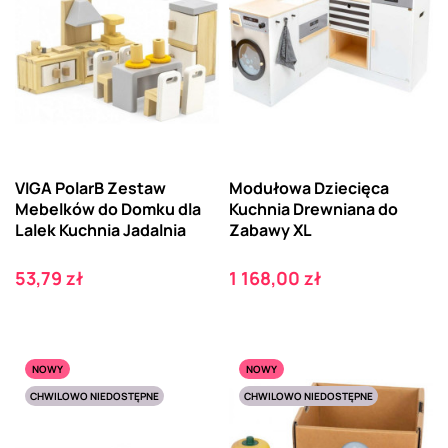
VIGA PolarB Zestaw
Modułowa Dziecięca
Mebelków do Domku dla
Kuchnia Drewniana do
Lalek Kuchnia Jadalnia
Zabawy XL
Cena
Cena
53,79 zł
1 168,00 zł
NOWY
NOWY
CHWILOWO NIEDOSTĘPNE
CHWILOWO NIEDOSTĘPNE