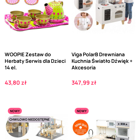
WOOPIE Zestaw do
Viga PolarB Drewniana
Herbaty Serwis dla Dzieci
Kuchnia Światło Dźwięk +
14 el.
Akcesoria
Cena
Cena
43,80 zł
347,99 zł
NOWY
NOWY
CHWILOWO NIEDOSTĘPNE