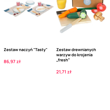
Zestaw naczyń "Tasty"
Zestaw drewnianych
warzyw do krojenia
„fresh”
Cena
86,97 zł
Cena
21,71 zł