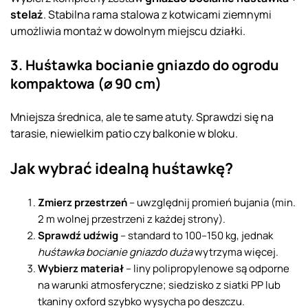
stelaż
. Stabilna rama stalowa z kotwicami ziemnymi
umożliwia montaż w dowolnym miejscu działki.
3. Huśtawka bocianie gniazdo do ogrodu
kompaktowa (⌀ 90 cm)
Mniejsza średnica, ale te same atuty. Sprawdzi się na
tarasie, niewielkim patio czy balkonie w bloku.
Jak wybrać idealną huśtawkę?
Zmierz przestrzeń
– uwzględnij promień bujania (min.
2 m wolnej przestrzeni z każdej strony).
Sprawdź udźwig
– standard to 100–150 kg, jednak
huśtawka bocianie gniazdo duża
wytrzyma więcej.
Wybierz materiał
– liny polipropylenowe są odporne
na warunki atmosferyczne; siedzisko z siatki PP lub
tkaniny oxford szybko wysycha po deszczu.