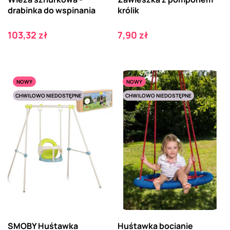
drabinka do wspinania
królik
Cena
Cena
103,32 zł
7,90 zł
NOWY
NOWY
CHWILOWO NIEDOSTĘPNE
CHWILOWO NIEDOSTĘPNE
SMOBY Huśtawka
Huśtawka bocianie