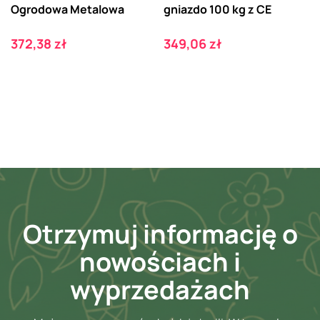
Ogrodowa Metalowa
gniazdo 100 kg z CE
Cena
Cena
372,38 zł
349,06 zł
Otrzymuj informację o
nowościach i
wyprzedażach