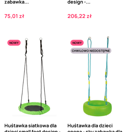
zabawka...
design -...
Cena
Cena
75,01 zł
206,22 zł
NOWY
NOWY
CHWILOWO NIEDOSTĘPNE
Huśtawka siatkowa dla
Huśtawka dla dzieci
dzieci small foot design -
opona - sky zabawka dla