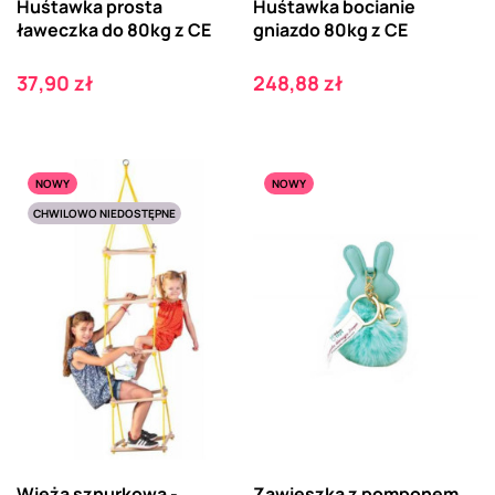
Huśtawka prosta
Huśtawka bocianie
ławeczka do 80kg z CE
gniazdo 80kg z CE
Cena
Cena
37,90 zł
248,88 zł
NOWY
NOWY
CHWILOWO NIEDOSTĘPNE
Wieża sznurkowa -
Zawieszka z pomponem