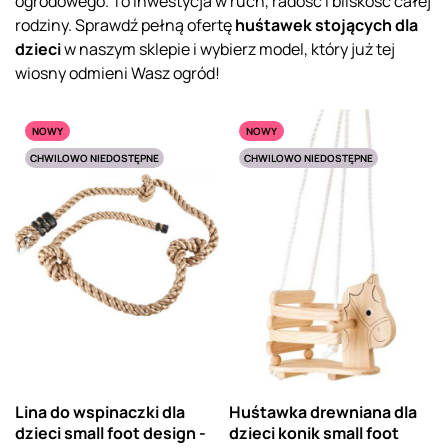
ogrodowego. To inwestycja w ruch, radość i bliskość całej
rodziny. Sprawdź pełną ofertę
huśtawek stojących dla
dzieci
w naszym sklepie i wybierz model, który już tej
wiosny odmieni Wasz ogród!
NOWY
NOWY
CHWILOWO NIEDOSTĘPNE
CHWILOWO NIEDOSTĘPNE
Lina do wspinaczki dla
Huśtawka drewniana dla
dzieci small foot design -
dzieci konik small foot