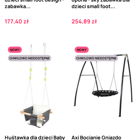
zabawka...
dzieci small foot...
Cena
Cena
177,40 zł
254,89 zł
NOWY
NOWY
CHWILOWO NIEDOSTĘPNE
CHWILOWO NIEDOSTĘPNE
Huśtawka dla dzieci Baby
Axi Bocianie Gniazdo