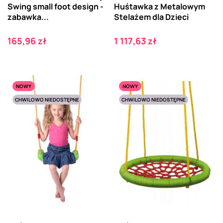
Swing small foot design -
Huśtawka z Metalowym
zabawka...
Stelażem dla Dzieci
Cena
Cena
165,96 zł
1 117,63 zł
NOWY
NOWY
CHWILOWO NIEDOSTĘPNE
CHWILOWO NIEDOSTĘPNE