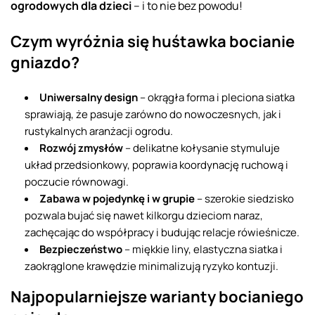
ogrodowych dla dzieci
– i to nie bez powodu!
Czym wyróżnia się huśtawka bocianie
gniazdo?
Uniwersalny design
– okrągła forma i pleciona siatka
sprawiają, że pasuje zarówno do nowoczesnych, jak i
rustykalnych aranżacji ogrodu.
Rozwój zmysłów
– delikatne kołysanie stymuluje
układ przedsionkowy, poprawia koordynację ruchową i
poczucie równowagi.
Zabawa w pojedynkę i w grupie
– szerokie siedzisko
pozwala bujać się nawet kilkorgu dzieciom naraz,
zachęcając do współpracy i budując relacje rówieśnicze.
Bezpieczeństwo
– miękkie liny, elastyczna siatka i
zaokrąglone krawędzie minimalizują ryzyko kontuzji.
Najpopularniejsze warianty bocianiego