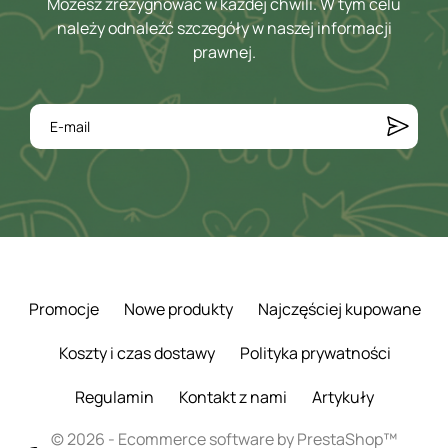
Możesz zrezygnować w każdej chwili. W tym celu
należy odnaleźć szczegóły w naszej informacji
prawnej.
Promocje
Nowe produkty
Najczęściej kupowane
Koszty i czas dostawy
Polityka prywatności
Regulamin
Kontakt z nami
Artykuły
© 2026 - Ecommerce software by PrestaShop™