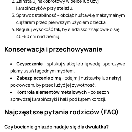
Zainstaluj hak obrotowy w belce lub użyj
karabińczyków przy stelażu.
Sprawdź stabilność – obciąż huśtawkę maksymalnym
ciężarem przed pierwszym użyciem dziecka.
Reguluj wysokość tak, by siedzisko znajdowało się
40–50 cm nad ziemią.
Konserwacja i przechowywanie
Czyszczenie
– spłukuj siatkę letnią wodą; uporczywe
plamy usuń łagodnym mydłem.
Zabezpieczenie zimą
– zdejmij huśtawkę lub nakryj
pokrowcem, by przedłużyć jej żywotność.
Kontrola elementów metalowych
– co sezon
sprawdzaj karabińczyki i haki pod kątem korozji.
Najczęstsze pytania rodziców (FAQ)
Czy bocianie gniazdo nadaje się dla dwulatka?