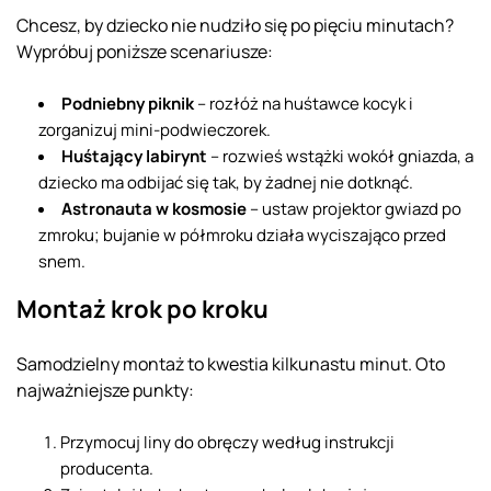
Chcesz, by dziecko nie nudziło się po pięciu minutach?
Wypróbuj poniższe scenariusze:
Podniebny piknik
– rozłóż na huśtawce kocyk i
zorganizuj mini-podwieczorek.
Huśtający labirynt
– rozwieś wstążki wokół gniazda, a
dziecko ma odbijać się tak, by żadnej nie dotknąć.
Astronauta w kosmosie
– ustaw projektor gwiazd po
zmroku; bujanie w półmroku działa wyciszająco przed
snem.
Montaż krok po kroku
Samodzielny montaż to kwestia kilkunastu minut. Oto
najważniejsze punkty:
Przymocuj liny do obręczy według instrukcji
producenta.