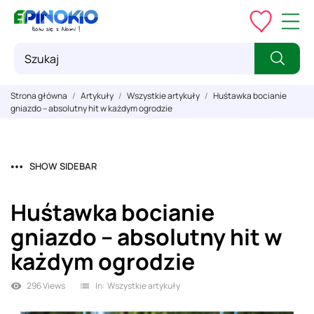
Strona główna
Artykuły
Wszystkie artykuły
Huśtawka bocianie
gniazdo – absolutny hit w każdym ogrodzie
SHOW SIDEBAR
Huśtawka bocianie
gniazdo – absolutny hit w
każdym ogrodzie
296 Views
In:
Wszystkie artykuły
visibility
list