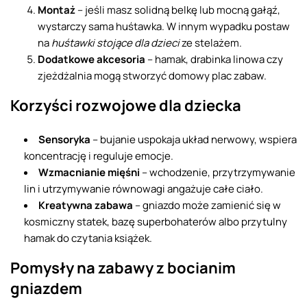
Montaż
– jeśli masz solidną belkę lub mocną gałąź,
wystarczy sama huśtawka. W innym wypadku postaw
na
huśtawki stojące dla dzieci
ze stelażem.
Dodatkowe akcesoria
– hamak, drabinka linowa czy
zjeżdżalnia mogą stworzyć domowy plac zabaw.
Korzyści rozwojowe dla dziecka
Sensoryka
– bujanie uspokaja układ nerwowy, wspiera
koncentrację i reguluje emocje.
Wzmacnianie mięśni
– wchodzenie, przytrzymywanie
lin i utrzymywanie równowagi angażuje całe ciało.
Kreatywna zabawa
– gniazdo może zamienić się w
kosmiczny statek, bazę superbohaterów albo przytulny
hamak do czytania książek.
Pomysły na zabawy z bocianim
gniazdem