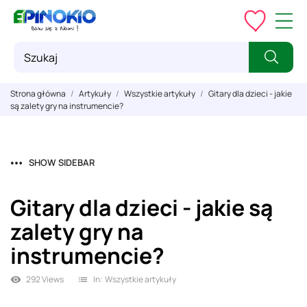
Strona główna
Artykuły
Wszystkie artykuły
Gitary dla dzieci - jakie
są zalety gry na instrumencie?
SHOW SIDEBAR
Gitary dla dzieci - jakie są
zalety gry na
instrumencie?
292 Views
In:
Wszystkie artykuły
visibility
list